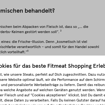
emischen behandelt?
chen beim Abpacken von Fleisch ist, dass so „... die
erbs-Keimen gestört werden soll“. ²
ines: die Frische-Illusion. Denn „kosmetisch ist viel
Fleischfarbe verantwortlich – und somit für den Handel sowohl
ich vorteilhaft.“³
n, dass sich diese Gasgemische negativ auf die Fleischqualität
kies für das beste
Fitmeat Shopping Erle
t, wie unsere Steaks, perfekt auf Dich zugeschnitten.
Dazu nutze
sere Website optimal läuft, wir die Performance auf dem Schir
und personalisierte Werbebeiträge zu liefern. Damit das reibun
wendet?
wa welche Angebote auf welchen Geräten genutzt werden.
Wenn 
r Fleisch und auf “Cookies akzeptieren” klickst, bist Du damit
it, diese Daten zu verarbeiten. Falls Du keinen Gutster darauf 
tmosphäre verwendet werden, werden auch als sogenannte