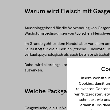
Warum wird Fleisch mit Gasg
Ausschlaggebend für die Verwendung von Gasgemis
Wachstumsbedingungen von typischen Fleischverd
Im Grunde geht es dem Handel aber vor allem um e
Sauerstoff für die äußerlich „frische“ , hellrote 
verkaufspsychologisch als auch betriebswirtschaftl
Dabei wird allerdings über den Fakt hinweggesehe
Coo
auswirken.
Unsere Website is
Cookies, damit un
relevanten Content 
Welche Packgase werden ver
wir Nutzerdaten, et
schmeckt wie unse
erlaubst uns dam
Gasgemische, die zur Verpackung unter Schutza