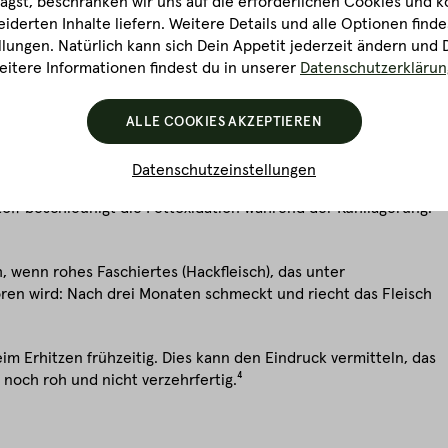
gst, beschränken wir uns auf die erforderlichen Cookies und k
Kohlendioxid, Stickstoff und/oder Sauerstoff und haben
derten Inhalte liefern. Weitere Details und alle Optionen finde
lungen. Natürlich kann sich Dein Appetit jederzeit ändern und 
itere Informationen findest du in unserer
Datenschutzerklärun
gerung der Haltbarkeit verwendet, da sie die Ausbreitung von
ommt hingegen zum Einsatz, um die schöne rote Färbung des
leicht gräuliche Verfärbung des Fleisches wird dadurch
ALLE COOKIES AKZEPTIEREN
Datenschutzeinstellungen
t wurden laut Studien folgende zusätzliche Nachteile bei
off beschleunigt die Fettoxidation während der Kühllagerung.
h, wenn rohes Faschiertes (Hackfleisch), das unter
oren wird: Nach drei Monaten schmeckt und riecht das Fleisch
im Erhitzen frühzeitig. Dies kann den Eindruck vermitteln, das
t noch roh und nicht verzehrfertig.⁴