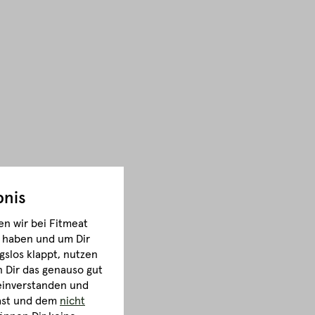
bnis
n wir bei Fitmeat
m haben und um Dir
gslos klappt, nutzen
Dir das genauso gut
 einverstanden und
hast und dem
nicht