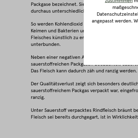
zustimmmen
ma
Packgase bezeichnet. Sie umfassen Gemische aus 
maßgeschnei
durchaus unterschiedliche Wirkungen.
Datenschutzeinstel
angepasst werden. We
So werden Kohlendioxid und Stickstoff zur Verlän
Keimen und Bakterien unterbinden. Sauerstoff k
Fleisches künstlich zu erhalten. Die natürliche, 
unterbunden.
Neben einer negativen Auswirkung auf die Qualitä
sauerstoffreichen Packgasen beobachtet: Sauerst
Das Fleisch kann dadurch zäh und ranzig werden.
Der Qualitätsverlust zeigt sich besonders deutlic
sauerstoffreichem Packgas verpackt war, eingefr
ranzig.
Unter Sauerstoff verpacktes Rindfleisch bräunt be
Fleisch sei bereits durchgegart, ist in Wirklichkei