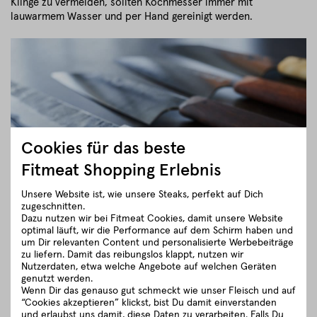
Klinge zu vermeiden, sollten Kochmesser immer mit
lauwarmem Wasser und per Hand gereinigt werden.
Cookies für das beste
Fitmeat Shopping Erlebnis
Unsere Website ist, wie unsere Steaks, perfekt auf Dich
zugeschnitten.
Dazu nutzen wir bei Fitmeat Cookies, damit unsere Website
optimal läuft, wir die Performance auf dem Schirm haben und
um Dir relevanten Content und personalisierte Werbebeiträge
Eine schneidige G’schicht: Küchenmesser
zu liefern. Damit das reibungslos klappt, nutzen wir
richtig schleifen
Nutzerdaten, etwa welche Angebote auf welchen Geräten
genutzt werden.
Wenn Dir das genauso gut schmeckt wie unser Fleisch und auf
“Cookies akzeptieren” klickst, bist Du damit einverstanden
Kaum ein Tag vergeht, an dem ein Küchenmesser nicht im
und erlaubst uns damit, diese Daten zu verarbeiten. Falls Du