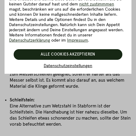
Einsatz ist. Das verlangt der Klinge einiges ab und auch hier ist
keinen Gutster darauf hast und dem
nicht zustimmmen
Pflege angesagt. Damit das hochwertige Stück weiterhin
magst, beschränken wir uns auf die erforderlichen Cookies
präzise Schnitte erlaubt, muss es regelmäßig geschliffen
und können Dir keine maßgeschneiderten Inhalte liefern.
werden.
Weitere Details und alle Optionen findest Du in den
Datenschutzeinstellungen. Natürlich kann sich Dein Appetit
jederzeit ändern und Deine Einstellungen angepasst werden.
Tricks zum Messerschärfen gibt es quasi wie Sand am Meer,
Weitere Informationen findest du in unserer
wir verraten dir die besten Methoden, die sich wirklich
Datenschutzerklärung
oder im
Impressum
.
bewährt haben:
ALLE COOKIES AKZEPTIEREN
Messer wetzen:
Wetzstahl ist ein langer Stab, der mit unterschiedlichen
Datenschutzeinstellungen
Materialien beschichtet sein kann. Dieser ist hervorragend
zum Messerschleifen geeignet, sofern er härter als das
Messer selbst ist. Es kommt also darauf an, aus welchem
Material die Klinge geformt wurde.
Schleifstein:
Eine Alternative zum Wetzstahl in Stabform ist der
Schleifstein. Die Handhabung ist hier nahezu dieselbe. Um
das Schleifen etwas schonender zu machen, sollte der Stein
vorab befeuchtet werden.