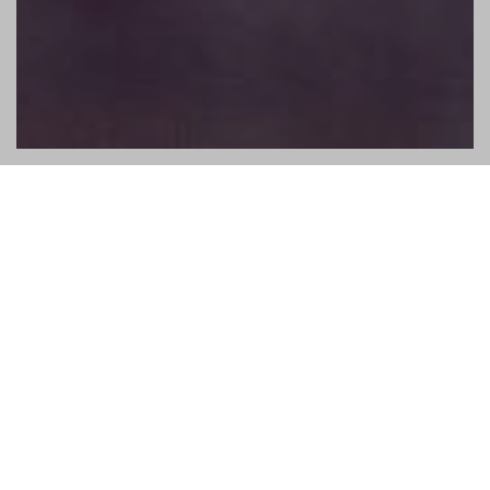
Ausgewählte Premium Cuts für
erlesene High Class Cuisine.
Küchenchefs, Hotelleiter, Haubenköche, Bistro-Gourmets, sie
alle verbindet eine Sache: Die Liebe zum Genuss und der
ausgesprochen hohe Anspruch an Lebensmittel.
Denn sie wollen nur das Beste vom Besten für ihre Gäste und
wir von Fitmeat wollen nur das Beste für Sie.