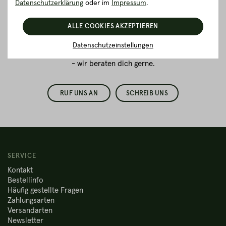
Datenschutzerklärung
oder im
Impressum
.
Du bestellst zum ersten Mal
Fleisch online
und hast Fragen
ALLE COOKIES AKZEPTIEREN
zur Verpackung oder dem
Versand?
Datenschutzeinstellungen
Melde dich doch einfach bei uns
- wir beraten dich gerne.
RUF UNS AN
SCHREIB UNS
SERVICE
Kontakt
Bestellinfo
Häufig gestellte Fragen
Zahlungsarten
Versandarten
Newsletter