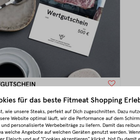
GUTSCHEIN
kies für das beste
Fitmeat Shopping Erle
€ 50,00
Ab
t, wie unsere Steaks, perfekt auf Dich zugeschnitten.
Dazu nutze
verfügbar. Lieferzeit: 1 Werktag
sere Website optimal läuft, wir die Performance auf dem Schir
 Freunden schenkt man ein Steak oder einen
und personalisierte Werbebeiträge zu liefern. Damit das reibun
tschein von Fitmeat.
wa welche Angebote auf welchen Geräten genutzt werden.
Wenn 
r Fleisch und auf “Cookies akzeptieren” klickst, bist Du damit