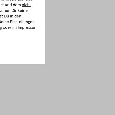
hast und dem
nicht
önnen Dir keine
st Du in den
Deine Einstellungen
g
oder im
Impressum
.