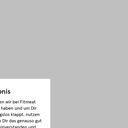
bnis
n wir bei Fitmeat
m haben und um Dir
gslos klappt, nutzen
Dir das genauso gut
 einverstanden und