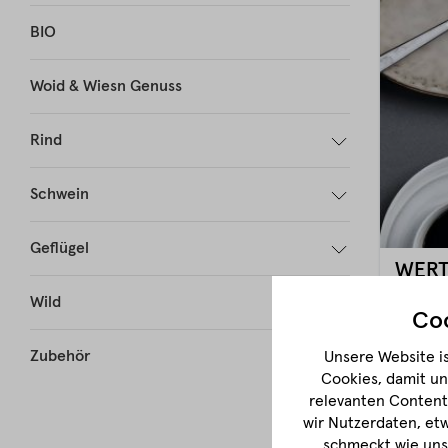
BIO
Woid & Wiesn Genuss
Rind
Schwein
Geflügel
WERT
Wild
Coo
Zubehör
Unsere Website is
Sofort 
Cookies, damit un
Echten
relevanten Content 
Wertgu
wir Nutzerdaten, et
schmeckt wie unse