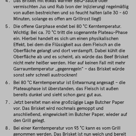
Das Brisket mit etwas warmer BBQ-Sauce oder
vermischten Jus und Rub (von der Injizierung) regelmäßig
von außen bestreichen und so feucht halten (alle 30 - 60
Minuten, solange es offen am Grillrost liegt)
Die offene Garphase endet bei 80 °C Kerntemperatur.
Wichtig: Bei ca. 70 °C tritt die sogenannte Plateau-Phase
ein. Hierbei handelt es sich um einen physikalischen
Effekt, bei dem die Flüssigkeit aus dem Fleisch an die
Oberfläche gelangt und dort verdampft. Dabei kühlt die
Oberfläche ab und es scheint, als würde das Beef Brisket
nicht mehr heißer werden. Hier auf keinen Fall mit mehr
Garraumtemperatur „gegenregeln“ – das Brisket würde
sonst sehr schnell austrocknen!
Bei 80 °C Kerntemperatur ist Entwarnung angesagt – die
Plateauphase ist überstanden, das Fleisch ist außen
bereits dunkel und sieht schon ganz gut aus.
Jetzt bereitet man eine großzügige Lage Butcher Paper
vor. Das Brisket wird nochmals gemoppt und
anschließend, eingewickelt im Butcher Paper, wieder auf
den Grill gelegt.
Bei einer Kerntemperatur von 93 °C kann es vom Grill
genommen werden. Das Brisket ist nun weich und bereit