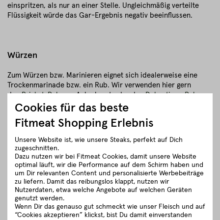
einspritzen, als nur an einer Stelle. Ungleichmäßig verteilte
Flüssigkeit würde das Gar-Ergebnis negativ beeinflussen.
Würzen
Zum Würzen bzw. Marinieren eignet sich idealerweise eine
Trockenmarinade bzw. ein Rub. Wir verwenden hier gern
den
Brisket-Rub
von Ankerkraut oder den
Dalmatiner-Rub
.
Cookies für das beste
Wer gern selbst mischen möchte, wählt am besten grobes Salz,
Fitmeat Shopping Erlebnis
Pfeffer und nach Belieben noch Knoblauchpulver,
Zwiebelpulver, braunen Zucker oder auch etwas gemahlene
Unsere Website ist, wie unsere Steaks, perfekt auf Dich
Senfkörner. Zu „starke“ Rubs oder generell Rubs mit
zugeschnitten.
Raucharomen sind hierbei nicht empfehlenswert.
Dazu nutzen wir bei Fitmeat Cookies, damit unsere Website
optimal läuft, wir die Performance auf dem Schirm haben und
um Dir relevanten Content und personalisierte Werbebeiträge
zu liefern. Damit das reibungslos klappt, nutzen wir
Smoken – die Garzeiten für Briskets
Nutzerdaten, etwa welche Angebote auf welchen Geräten
genutzt werden.
Wenn Dir das genauso gut schmeckt wie unser Fleisch und auf
Je nach Größe des Briskets fällt auch die Garzeit
“Cookies akzeptieren” klickst, bist Du damit einverstanden