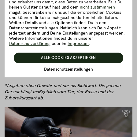
entsprechend unterschiedlich aus.
und erlaubst uns damit, diese Daten zu verarbeiten. Falls Du
keinen Gutster darauf hast und dem
nicht zustimmmen
Hier ein kleiner Anhaltspunkt:
magst, beschränken wir uns auf die erforderlichen Cookies
und können Dir keine maßgeschneiderten Inhalte liefern.
Weitere Details und alle Optionen findest Du in den
Gewicht
Zubereitungszeit
Datenschutzeinstellungen. Natürlich kann sich Dein Appetit
jederzeit ändern und Deine Einstellungen angepasst werden.
1-2 kg
6 - 8 Stunden
Weitere Informationen findest du in unserer
Datenschutzerklärung
oder im
Impressum
.
3-4 kg
8 - 10 Stunden
ALLE COOKIES AKZEPTIEREN
5-6 kg
10 - 18 Stunden
Datenschutzeinstellungen
7-9 kg
12 - 18 Stunden
*Angaben ohne Gewähr und nur als Richtwert. Die genaue
Garzeit hängt maßgeblich vom Tier, der Rasse und der
Zubereitungsart ab.