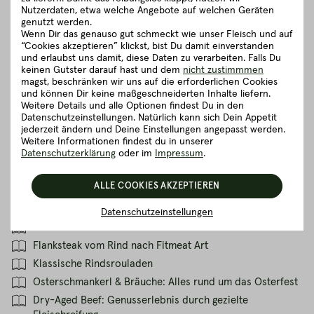
Nutzerdaten, etwa welche Angebote auf welchen Geräten
Unser Fazit: Innerei - give it a try!
genutzt werden.
Wenn Dir das genauso gut schmeckt wie unser Fleisch und auf
“Cookies akzeptieren” klickst, bist Du damit einverstanden
und erlaubst uns damit, diese Daten zu verarbeiten. Falls Du
keinen Gutster darauf hast und dem
nicht zustimmmen
magst, beschränken wir uns auf die erforderlichen Cookies
und können Dir keine maßgeschneiderten Inhalte liefern.
Themen
Weitere Details und alle Optionen findest Du in den
Datenschutzeinstellungen. Natürlich kann sich Dein Appetit
jederzeit ändern und Deine Einstellungen angepasst werden.
Weitere Informationen findest du in unserer
ÜBER UNS
Datenschutzerklärung
oder im
Impressum
.
Meistgelesene Artikel
ALLE COOKIES AKZEPTIEREN
Fitmeat Beef Ribs vom Smoker
Datenschutzeinstellungen
Schweinebraten aus der Schulter – unser Fitmeat Bradl
Flanksteak vom Rind nach Fitmeat Art
Klassische Rindsrouladen
Osterschmankerl & Bräuche: Alles rund um das Osterfest
Dry-Aged Beef: Genusserlebnis durch gezielte