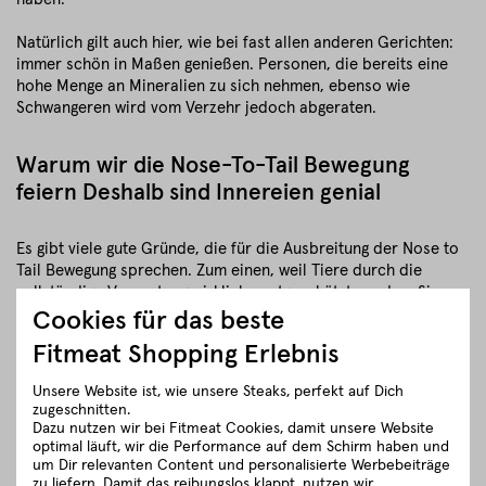
Natürlich gilt auch hier, wie bei fast allen anderen Gerichten:
immer schön in Maßen genießen. Personen, die bereits eine
hohe Menge an Mineralien zu sich nehmen, ebenso wie
Schwangeren wird vom Verzehr jedoch abgeraten.
Warum wir die Nose-To-Tail Bewegung
feiern Deshalb sind Innereien genial
Es gibt viele gute Gründe, die für die Ausbreitung der Nose to
Tail Bewegung sprechen. Zum einen, weil Tiere durch die
vollständige Verwertung wirklich wertgeschätzt werden. Sie
sind kostbar und das sollte sich im Fleischgenuss
Cookies für das beste
widerspiegeln.
Fitmeat Shopping Erlebnis
Zum anderen überzeugen nicht nur Edelcuts durch einen
Unsere Website ist, wie unsere Steaks, perfekt auf Dich
genialen Eigengeschmack und Innereien liefern zudem jede
zugeschnitten.
Menge Nährstoffe. Außerdem und auch dieser Punkt ist nicht
Dazu nutzen wir bei Fitmeat Cookies, damit unsere Website
außer Acht zu lassen – der Genuss von Innereien ist im
optimal läuft, wir die Performance auf dem Schirm haben und
Vergleich zu den Edelcuts relativ kostengünstig.
um Dir relevanten Content und personalisierte Werbebeiträge
zu liefern. Damit das reibungslos klappt, nutzen wir