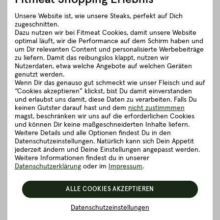
Tradition-Metzgern verarbeitet und in höchster Kunst zu
Unsere Website ist, wie unsere Steaks, perfekt auf Dich
Premium-Cuts veredelt. Dazu kommt natürlich die bekannte
zugeschnitten.
Trockenreifung zum Einsatz, die ebenfalls eine gute Zeit
Dazu nutzen wir bei Fitmeat Cookies, damit unsere Website
dauert.
optimal läuft, wir die Performance auf dem Schirm haben und
um Dir relevanten Content und personalisierte Werbebeiträge
zu liefern. Damit das reibungslos klappt, nutzen wir
Nachhaltigkeit in Produktion und Versand
Nutzerdaten, etwa welche Angebote auf welchen Geräten
genutzt werden.
Lieferungen bei Fitmeat
Wenn Dir das genauso gut schmeckt wie unser Fleisch und auf
“Cookies akzeptieren” klickst, bist Du damit einverstanden
und erlaubst uns damit, diese Daten zu verarbeiten. Falls Du
Unsere Cuts werden nach Bedarf zubereitet und frisch
keinen Gutster darauf hast und dem
nicht zustimmmen
geliefert. Das bedeutet, dass der Großteil unseres Sortiments
magst, beschränken wir uns auf die erforderlichen Cookies
bereits am Donnerstag jeder Woche ausverkauft ist. Was das
und können Dir keine maßgeschneiderten Inhalte liefern.
mit Nachhaltigkeit zu tun hat? Eine ganze Menge würden wir
Weitere Details und alle Optionen findest Du in den
Datenschutzeinstellungen. Natürlich kann sich Dein Appetit
sagen.
jederzeit ändern und Deine Einstellungen angepasst werden.
Weitere Informationen findest du in unserer
Denn wir setzten uns für einen bewussten und zelebrierenden
Datenschutzerklärung
oder im
Impressum
.
Fleischkonsum ein und bestellen nur so viel, wie wir für unsere
Kunden benötigen. So bleibt kein Cut liegen oder wäre gar
ALLE COOKIES AKZEPTIEREN
verschwendet.
Datenschutzeinstellungen
Die frischen Cuts werden von uns nochmals auf Qualität