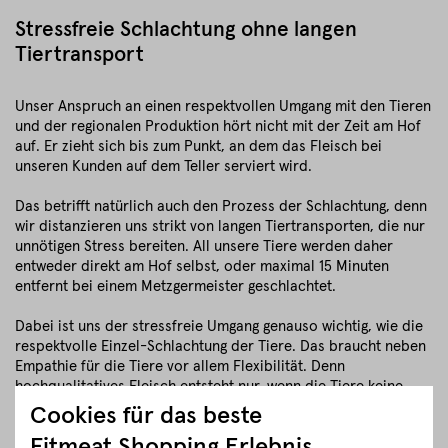
Stressfreie Schlachtung ohne langen
Tiertransport
Unser Anspruch an einen respektvollen Umgang mit den Tieren
und der regionalen Produktion hört nicht mit der Zeit am Hof
auf. Er zieht sich bis zum Punkt, an dem das Fleisch bei
unseren Kunden auf dem Teller serviert wird.
Das betrifft natürlich auch den Prozess der Schlachtung, denn
wir distanzieren uns strikt von langen Tiertransporten, die nur
unnötigen Stress bereiten. All unsere Tiere werden daher
entweder direkt am Hof selbst, oder maximal 15 Minuten
entfernt bei einem Metzgermeister geschlachtet.
Dabei ist uns der stressfreie Umgang genauso wichtig, wie die
respektvolle Einzel-Schlachtung der Tiere. Das braucht neben
Empathie für die Tiere vor allem Flexibilität. Denn
hochqualitatives Fleisch entsteht nur, wenn die Tiere keine
Stresshormone freisetzen.
Cookies für das beste
Fitmeat Shopping Erlebnis
Im Anschluss an diesen Prozess werden die Tiere von unseren