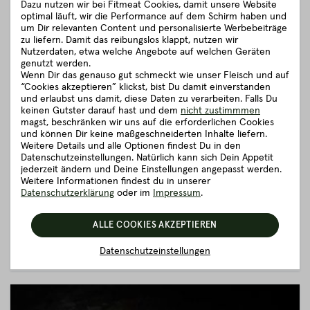
Dazu nutzen wir bei Fitmeat Cookies, damit unsere Website
optimal läuft, wir die Performance auf dem Schirm haben und
um Dir relevanten Content und personalisierte Werbebeiträge
zu liefern. Damit das reibungslos klappt, nutzen wir
Nutzerdaten, etwa welche Angebote auf welchen Geräten
genutzt werden.
Wenn Dir das genauso gut schmeckt wie unser Fleisch und auf
“Cookies akzeptieren” klickst, bist Du damit einverstanden
und erlaubst uns damit, diese Daten zu verarbeiten. Falls Du
keinen Gutster darauf hast und dem
nicht zustimmmen
magst, beschränken wir uns auf die erforderlichen Cookies
und können Dir keine maßgeschneiderten Inhalte liefern.
FITNESS-BOX
Weitere Details und alle Optionen findest Du in den
Datenschutzeinstellungen. Natürlich kann sich Dein Appetit
219,50 €
ca.
3.98 kg
(55.15 € / kg)
jederzeit ändern und Deine Einstellungen angepasst werden.
Sofort verfügbar. Lieferzeit: 1 Werktag
Weitere Informationen findest du in unserer
Magere Cuts mit hohem Eiweißgehalt – ideal für gesunde
Datenschutzerklärung
oder im
Impressum
.
Genießer!
ALLE COOKIES AKZEPTIEREN
DETAILS
IN DEN WARENKORB
Datenschutzeinstellungen