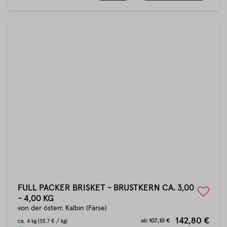
FULL PACKER BRISKET - BRUSTKERN CA. 3,00
- 4,00 KG
von der österr. Kalbin (Färse)
142,80 €
ab
107,10 €
ca.
4 kg
(35.7 € / kg)