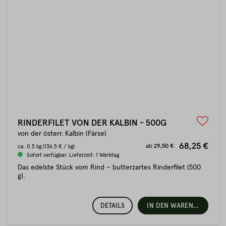
RINDERFILET VON DER KALBIN - 500G
von der österr. Kalbin (Färse)
68,25 €
ab
29,50 €
ca.
0.5 kg
(136.5 € / kg)
Sofort verfügbar. Lieferzeit: 1 Werktag
Das edelste Stück vom Rind – butterzartes Rinderfilet (500
g).
DETAILS
IN DEN WARENKORB