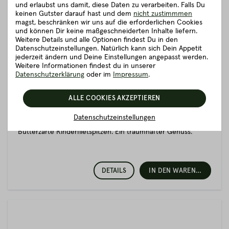
und erlaubst uns damit, diese Daten zu verarbeiten. Falls Du
keinen Gutster darauf hast und dem
nicht zustimmmen
magst, beschränken wir uns auf die erforderlichen Cookies
und können Dir keine maßgeschneiderten Inhalte liefern.
Weitere Details und alle Optionen findest Du in den
Datenschutzeinstellungen. Natürlich kann sich Dein Appetit
jederzeit ändern und Deine Einstellungen angepasst werden.
Weitere Informationen findest du in unserer
Datenschutzerklärung
oder im
Impressum
.
RINDERFILETSPITZEN VON DER KALBIN -
250G
von der österr. Kalbin (Färse)
ALLE COOKIES AKZEPTIEREN
30,98 €
ab
29,50 €
ca.
0.25 kg
(123.92 € / kg)
Datenschutzeinstellungen
Sofort verfügbar. Lieferzeit: 1 Werktag
Butterzarte Rinderfiletspitzen. Ein traumhafter Genuss.
DETAILS
IN DEN WARENKORB