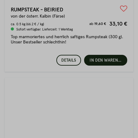
RUMPSTEAK - BEIRIED
von der österr. Kalbin (Färse)
33,10 €
ab
19,60 €
ca.
0.5 kg
(66.2 € / kg)
Sofort verfügbar. Lieferzeit: 1 Werktag
Top marmoriertes und herrlich saftiges Rumpsteak (300 g).
Unser Bestseller schlechthin!
DETAILS
IN DEN WARENKORB