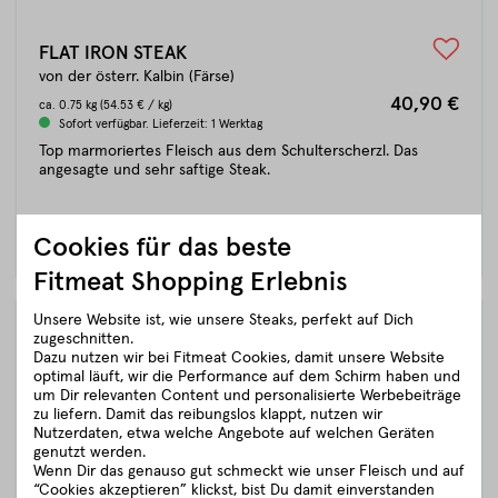
FLAT IRON STEAK
von der österr. Kalbin (Färse)
40,90 €
ca.
0.75 kg
(54.53 € / kg)
Sofort verfügbar. Lieferzeit: 1 Werktag
Top marmoriertes Fleisch aus dem Schulterscherzl. Das
angesagte und sehr saftige Steak.
DETAILS
IN DEN WARENKORB
Cookies für das beste
Fitmeat Shopping Erlebnis
Unsere Website ist, wie unsere Steaks, perfekt auf Dich
zugeschnitten.
Dazu nutzen wir bei Fitmeat Cookies, damit unsere Website
optimal läuft, wir die Performance auf dem Schirm haben und
um Dir relevanten Content und personalisierte Werbebeiträge
zu liefern. Damit das reibungslos klappt, nutzen wir
Nutzerdaten, etwa welche Angebote auf welchen Geräten
genutzt werden.
Wenn Dir das genauso gut schmeckt wie unser Fleisch und auf
“Cookies akzeptieren” klickst, bist Du damit einverstanden