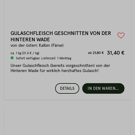
GULASCHFLEISCH GESCHNITTEN VON DER
HINTEREN WADE
von der österr. Kalbin (Färse)
31,40 €
ab
21,80 €
ca.
1 kg
(31.4 € / kg)
Sofort verfügbar. Lieferzeit: 1 Werktag
Unser Gulaschfleisch (bereits vorgeschnitten) von der
Hinteren Wade für wirklich herzhaftes Gulasch!
DETAILS
IN DEN WARENKORB