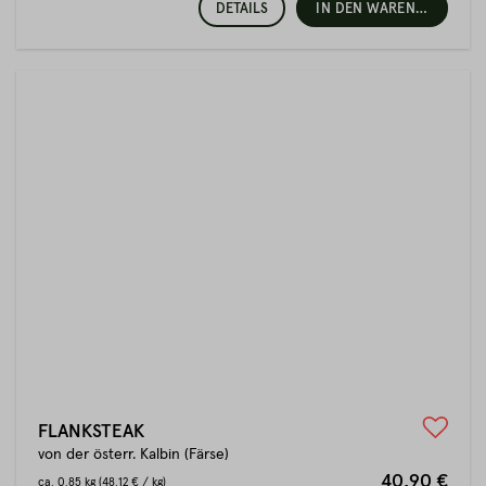
DETAILS
IN DEN WARENKORB
FLANKSTEAK
von der österr. Kalbin (Färse)
40,90 €
ca.
0.85 kg
(48.12 € / kg)