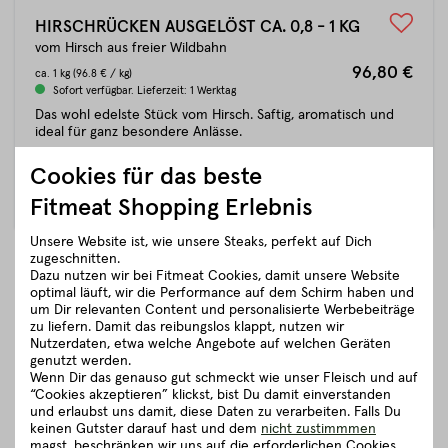
Jägern in Salzburg und der niederösterreichischen Region
Königsbrunn erlegt wurden. Da bei Fitmeat perfekte Qualität
HIRSCHRÜCKEN AUSGELÖST CA. 0,8 - 1 KG
und der respektvolle Umgang mit Tieren höchsten Stellenwert
vom Hirsch aus freier Wildbahn
hat, distanzieren wir uns strikt von Wild aus Gatterjagd.
96,80 €
ca.
1 kg
(96.8 € / kg)
Sofort verfügbar. Lieferzeit: 1 Werktag
Was unser Wild von anderen unterscheidet? Nach
Das wohl edelste Stück vom Hirsch. Saftig, aromatisch und
erfolgreicher Jagd, wird das Wild zu einem ausgewählten
ideal für ganz besondere Anlässe.
Metzer gebracht und dort nochmals veterinärmedizinisch
beschaut, bevor das Fleisch gereift wird.
Cookies für das beste
DETAILS
IN DEN WARENKORB
Fitmeat Shopping Erlebnis
Erst im Anschluss wird das Wildbret mit geschultem Auge und
achtsamer Hand von unserem Metzgermeister zu echten
Unsere Website ist, wie unsere Steaks, perfekt auf Dich
Wildspezialitäten verarbeitet. Neben den klassischen
zugeschnitten.
Schnitten wie Rücken, Keulen oder Ragout werden auch
Dazu nutzen wir bei Fitmeat Cookies, damit unsere Website
Spezialitäten wie Wildburgerpatties hergestellt. Jäger und
optimal läuft, wir die Performance auf dem Schirm haben und
Fleischer arbeiten bei uns Hand in Hand, um die bestmögliche
um Dir relevanten Content und personalisierte Werbebeiträge
Wild-Qualität garantieren zu können. Dazu zählt unter
zu liefern. Damit das reibungslos klappt, nutzen wir
anderem ein exakter Schuss, eine nahe Kühlkammer und die
Nutzerdaten, etwa welche Angebote auf welchen Geräten
genutzt werden.
fachgerechte und einwandfreie Verarbeitung des Wildbrets.
Wenn Dir das genauso gut schmeckt wie unser Fleisch und auf
“Cookies akzeptieren” klickst, bist Du damit einverstanden
und erlaubst uns damit, diese Daten zu verarbeiten. Falls Du
keinen Gutster darauf hast und dem
nicht zustimmmen
magst, beschränken wir uns auf die erforderlichen Cookies