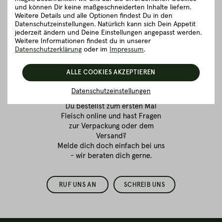
und können Dir keine maßgeschneiderten Inhalte liefern.
Weitere Details und alle Optionen findest Du in den
Datenschutzeinstellungen. Natürlich kann sich Dein Appetit
jederzeit ändern und Deine Einstellungen angepasst werden.
Weitere Informationen findest du in unserer
Datenschutzerklärung
oder im
Impressum
.
Fleischkauf ist
Vertrauenssache.
ALLE COOKIES AKZEPTIEREN
Wir sind für dich da!
Datenschutzeinstellungen
Du bestellst zum ersten Mal
Fleisch online
und hast Fragen
zur Verpackung oder dem
Versand?
Melde dich doch einfach bei uns
- wir beraten dich gerne.
RUF UNS AN
SCHREIB UNS