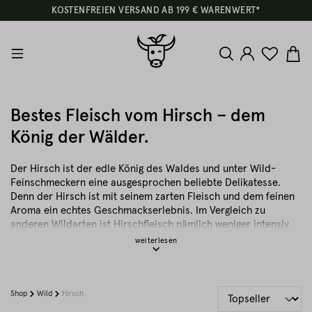
KOSTENFREIEN VERSAND AB 199 € WARENWERT*
Bestes Fleisch vom Hirsch – dem
König der Wälder.
Der Hirsch ist der edle König des Waldes und unter Wild-
Feinschmeckern eine ausgesprochen beliebte Delikatesse.
Denn der Hirsch ist mit seinem zarten Fleisch und dem feinen
Aroma ein echtes Geschmackserlebnis. Im Vergleich zu
anderen Wildarten ist Hirschfleisch nämlich weniger intensiv
und daher auch bestens für „wilde Einsteiger“ geeignet.
Das Beste vom Hirsch – Welche Teile eignen
sich?
Shop
Wild
Hirsch