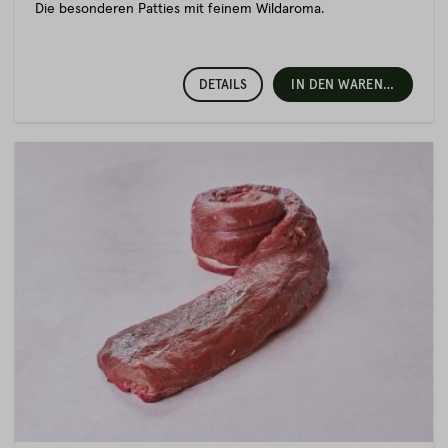
Die besonderen Patties mit feinem Wildaroma.
Wildbret – Einfach köstlich und gesund!
Durch das Leben in freier Wildbahn zählt das Fleisch zu den
DETAILS
IN DEN WARENKORB
besonders hochwertigen Sorten. In freier Natur lebend steht
nämlich nur das beste Futter auf dem Speiseplan der
Wildtiere. Darunter sind etwa Kräuter, Gräser, Obst oder
frische Blätter. Dadurch ist das Fleisch nicht nur äußerst
hochwertig, sondern auch reich an Eiweiß.
Zudem ist Wildbret fettarm und hat einen hohen Anteil an
gesunden Omega-3-Fettsäuren. Die lebenslange
Bewegungsfreiheit und ausgewogene Ernährung des Hirsches
lässt sein Fleisch besonders fein, saftig und zart werden, mit
einer unverwechselbaren dunkelroten Farbe. Für einen
bewussten Fleischgenuss also absolut ideal!
Was unser Wildbret besonders macht?
Unser hochwertiges Wildbret stammt ausschließlich von
Wildtieren, die in freier Laufbahn leben und von erfahrenen