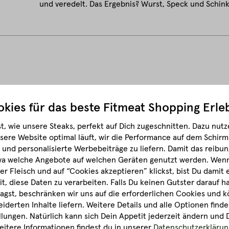
und veredelt. Das Ergebnis? Wurst, Speck und Schin
5
kies für das beste
Fitmeat Shopping Erle
ch
t, wie unsere Steaks, perfekt auf Dich zugeschnitten.
Dazu nutze
sere Website optimal läuft, wir die Performance auf dem Schir
ch
und personalisierte Werbebeiträge zu liefern. Damit das reibun
ch
wa welche Angebote auf welchen Geräten genutzt werden.
Wenn 
r Fleisch und auf “Cookies akzeptieren” klickst, bist Du damit
(-18 °C): mindestens haltbar bis: siehe Etikett · **-Fach: 2 Woc
it, diese Daten zu verarbeiten. Falls Du keinen Gutster darauf 
nicht wieder einfrieren.
gst, beschränken wir uns auf die erforderlichen Cookies und k
derten Inhalte liefern. Weitere Details und alle Optionen finde
lungen. Natürlich kann sich Dein Appetit jederzeit ändern und 
itere Informationen findest du in unserer
Datenschutzerklärun