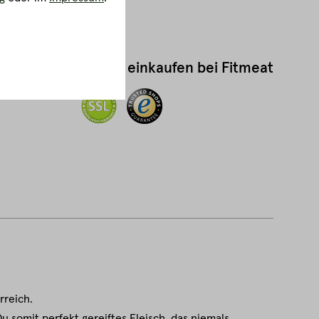
Sicher einkaufen bei Fitmeat
rreich.
 somit perfekt gereiftes Fleisch, das niemals