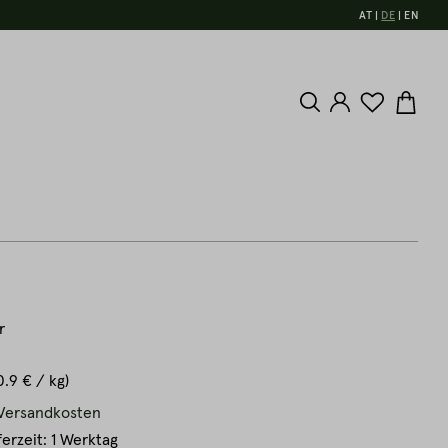
AT
DE
EN
r
0.9 € / kg)
. Versandkosten
ferzeit: 1 Werktag