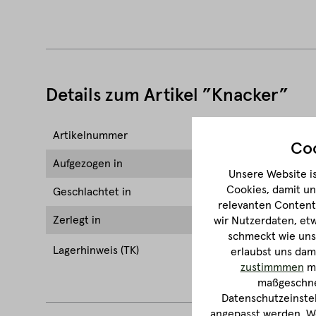
Details zum Artikel ”Knacker”
Artikelnummer
FM10901
Coo
Aufgezogen in
Österrei
Unsere Website is
Cookies, damit un
Geschlachtet in
Österrei
relevanten Content 
Zerlegt in
Österrei
wir Nutzerdaten, et
schmeckt wie unse
***-Fach 
Lagerhinweis (TK)
erlaubst uns dam
Auftauen 
zustimmmen
ma
maßgeschnei
Datenschutzeinstel
angepasst werden. We