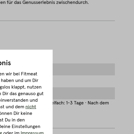
ken für das Genusserlebnis zwischendurch.
bnis
n wir bei Fitmeat
m haben und um Dir
gslos klappt, nutzen
Dir das genauso gut
 einverstanden und
hen · *-Fach oder Eiswürfelfach: 1-3 Tage · Nach dem
hast und dem
nicht
önnen Dir keine
st Du in den
Deine Einstellungen
g
oder im
Impressum
.