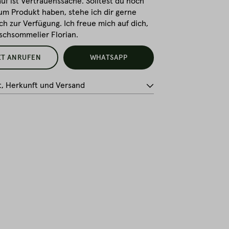
uf ist Vertrauenssache. Solltest du noch
um Produkt haben, stehe ich dir gerne
ch zur Verfügung. Ich freue mich auf dich,
ischsommelier Florian.
ZT ANRUFEN
WHATSAPP
t, Herkunft und Versand