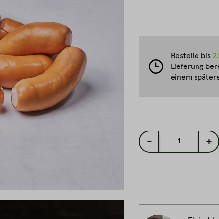
Bestelle bis
2
Lieferung ber
einem spätere
-
+
1