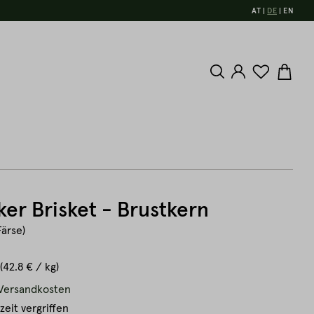
AT
DE
EN
ker Brisket - Brustkern
Färse)
(42.8 € / kg)
. Versandkosten
zeit vergriffen