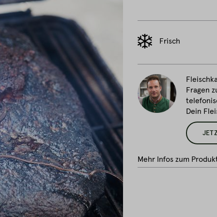
Frisch
Fleischka
Fragen z
telefonis
Dein Fle
JET
Mehr Infos zum Produk