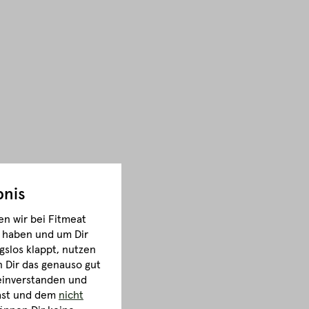
bnis
n wir bei Fitmeat
m haben und um Dir
gslos klappt, nutzen
Dir das genauso gut
 einverstanden und
hast und dem
nicht