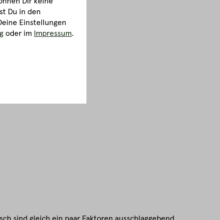
önnen Dir keine
st Du in den
Deine Einstellungen
g
oder im
Impressum
.
isch sind gleich ein paar Faktoren ausschlaggebend