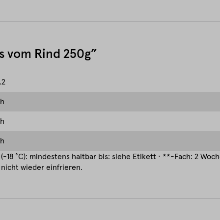
es vom Rind 250g”
.2
ch
ch
ch
(-18 °C): mindestens haltbar bis: siehe Etikett · **-Fach: 2 Woc
nicht wieder einfrieren.