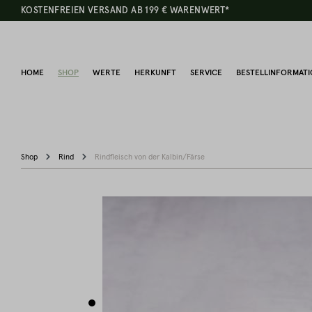
KOSTENFREIEN VERSAND AB 199 € WARENWERT*
HOME
SHOP
WERTE
HERKUNFT
SERVICE
BESTELLINFORMAT
Shop
Rind
Rindfleisch von der Kalbin/Färse