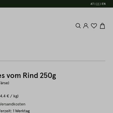
AT
DE
EN
es vom Rind 250g
Färse)
24.4 € / kg)
. Versandkosten
ferzeit: 1 Werktag