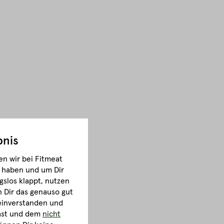
bnis
n wir bei Fitmeat
m haben und um Dir
gslos klappt, nutzen
Dir das genauso gut
 einverstanden und
hast und dem
nicht