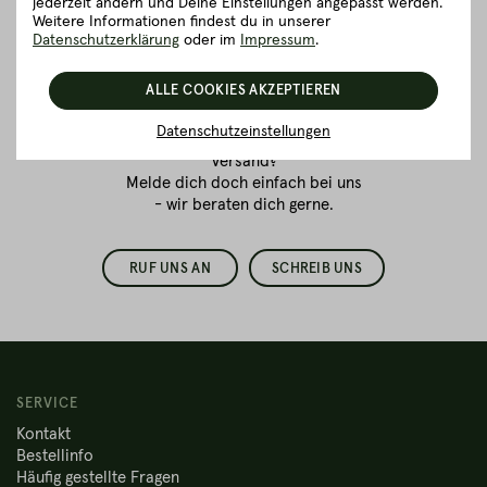
jederzeit ändern und Deine Einstellungen angepasst werden.
Vertrauenssache.
Weitere Informationen findest du in unserer
Datenschutzerklärung
oder im
Impressum
.
Wir sind für dich da!
ALLE COOKIES AKZEPTIEREN
Du bestellst zum ersten Mal
Fleisch online
und hast Fragen
Datenschutzeinstellungen
zur Verpackung oder dem
Versand?
Melde dich doch einfach bei uns
- wir beraten dich gerne.
RUF UNS AN
SCHREIB UNS
SERVICE
Kontakt
Bestellinfo
Häufig gestellte Fragen