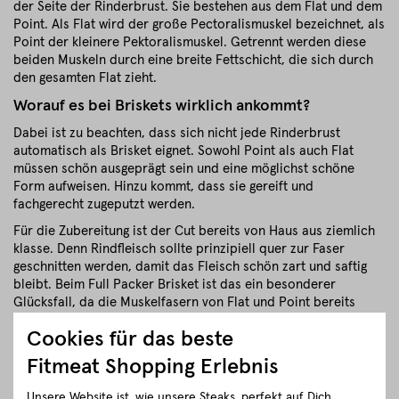
der Seite der Rinderbrust. Sie bestehen aus dem Flat und dem
Point. Als Flat wird der große Pectoralismuskel bezeichnet, als
Point der kleinere Pektoralismuskel. Getrennt werden diese
beiden Muskeln durch eine breite Fettschicht, die sich durch
den gesamten Flat zieht.
Worauf es bei Briskets wirklich ankommt?
Dabei ist zu beachten, dass sich nicht jede Rinderbrust
automatisch als Brisket eignet. Sowohl Point als auch Flat
müssen schön ausgeprägt sein und eine möglichst schöne
Form aufweisen. Hinzu kommt, dass sie gereift und
fachgerecht zugeputzt werden.
Für die Zubereitung ist der Cut bereits von Haus aus ziemlich
klasse. Denn Rindfleisch sollte prinzipiell quer zur Faser
geschnitten werden, damit das Fleisch schön zart und saftig
bleibt. Beim Full Packer Brisket ist das ein besonderer
Glücksfall, da die Muskelfasern von Flat und Point bereits
quer zueinander verlaufen. (Da hat das Rind schon mitgedacht)
Cookies für das beste
Full Packer Brisket von Fitmeat
Fitmeat Shopping Erlebnis
Regionaler BBQ Genuss
Für unsere Briskets verwenden wir wunderbare Rinderrassen
Unsere Website ist, wie unsere Steaks, perfekt auf Dich