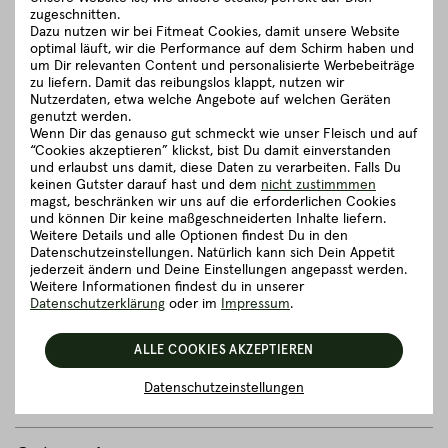
zugeschnitten.
von österreichischen Kleinbauern. Zu unseren klassischen
Dazu nutzen wir bei Fitmeat Cookies, damit unsere Website
Rinderrassen zählen Black Angus & Red Angus Rinder sowie
optimal läuft, wir die Performance auf dem Schirm haben und
das Pinzgauer Grauvieh und Simmentaler Fleckvieh.
um Dir relevanten Content und personalisierte Werbebeiträge
zu liefern. Damit das reibungslos klappt, nutzen wir
Auf idyllischen Kleinhöfen mit wunderbar weitläufigen Weiden
Nutzerdaten, etwa welche Angebote auf welchen Geräten
können unsere Rinder ein richtig feines Leben führen. Ob sie
genutzt werden.
nun auf den Wiesen grasen, dem Rauschen der Blätter
Wenn Dir das genauso gut schmeckt wie unser Fleisch und auf
lauschen oder sich einen kleinen Spaziergang gönnen - es
“Cookies akzeptieren” klickst, bist Du damit einverstanden
steht ihnen alles offen.
und erlaubst uns damit, diese Daten zu verarbeiten. Falls Du
keinen Gutster darauf hast und dem
nicht zustimmmen
magst, beschränken wir uns auf die erforderlichen Cookies
schließen
und können Dir keine maßgeschneiderten Inhalte liefern.
Weitere Details und alle Optionen findest Du in den
Datenschutzeinstellungen. Natürlich kann sich Dein Appetit
Zubereitungsempfehlung
jederzeit ändern und Deine Einstellungen angepasst werden.
Weitere Informationen findest du in unserer
Datenschutzerklärung
oder im
Impressum
.
Herkunft und Haltung
ALLE COOKIES AKZEPTIEREN
Details zum Artikel ”Full Packer Brisket -
Datenschutzeinstellungen
Brustkern ca. 5,00 - 6,00 kg”