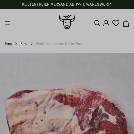
KOSTENFREIEN VERSAND AB 199 € WARENWERT*
Shop
Rind
Rindfleisch von der Kalbin/Färse