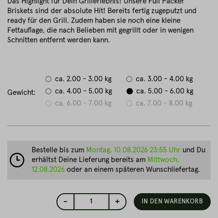
Das Highlight für Dein Grillerlebnis! Unsere Full Packer
Briskets sind der absolute Hit! Bereits fertig zugeputzt und
ready für den Grill. Zudem haben sie noch eine kleine
Fettauflage, die nach Belieben mit gegrillt oder in wenigen
Schnitten entfernt werden kann.
ca. 2.00 - 3.00 kg
ca. 3.00 - 4.00 kg
ca. 4.00 - 5.00 kg
ca. 5.00 - 6.00 kg
Gewicht:
ca. 6.00 - 7.00 kg
ca. 7.00 - 8.00 kg
Bestelle bis zum
Montag, 10.08.2026 23:55 Uhr
und Du
erhältst Deine Lieferung bereits am
Mittwoch,
12.08.2026
oder an einem späteren Wunschliefertag.
-
+
1
IN DEN WARENKORB