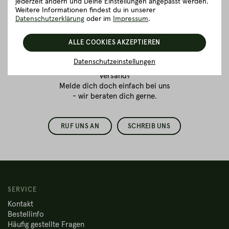
jederzeit ändern und Deine Einstellungen angepasst werden.
Vertrauenssache.
Weitere Informationen findest du in unserer
Datenschutzerklärung
oder im
Impressum
.
Wir sind für dich da!
ALLE COOKIES AKZEPTIEREN
Du bestellst zum ersten Mal
Fleisch online
und hast Fragen
Datenschutzeinstellungen
zur Verpackung oder dem
Versand?
Melde dich doch einfach bei uns
- wir beraten dich gerne.
RUF UNS AN
SCHREIB UNS
SERVICE
Kontakt
Bestellinfo
Häufig gestellte Fragen