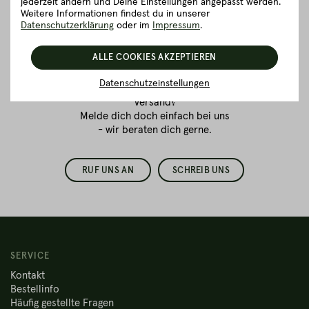
jederzeit ändern und Deine Einstellungen angepasst werden.
Vertrauenssache.
Weitere Informationen findest du in unserer
Datenschutzerklärung
oder im
Impressum
.
Wir sind für dich da!
ALLE COOKIES AKZEPTIEREN
Du bestellst zum ersten Mal
Fleisch online
und hast Fragen
Datenschutzeinstellungen
zur Verpackung oder dem
Versand?
Melde dich doch einfach bei uns
- wir beraten dich gerne.
RUF UNS AN
SCHREIB UNS
SERVICE
Kontakt
Bestellinfo
Häufig gestellte Fragen