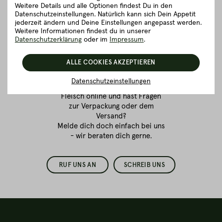
Weitere Details und alle Optionen findest Du in den
Datenschutzeinstellungen. Natürlich kann sich Dein Appetit
jederzeit ändern und Deine Einstellungen angepasst werden.
Weitere Informationen findest du in unserer
Fleischkauf ist
Datenschutzerklärung
oder im
Impressum
.
Vertrauenssache.
ALLE COOKIES AKZEPTIEREN
Wir sind für dich da!
Datenschutzeinstellungen
Du bestellst zum ersten Mal
Fleisch online
und hast Fragen
zur Verpackung oder dem
Versand?
Melde dich doch einfach bei uns
- wir beraten dich gerne.
RUF UNS AN
SCHREIB UNS