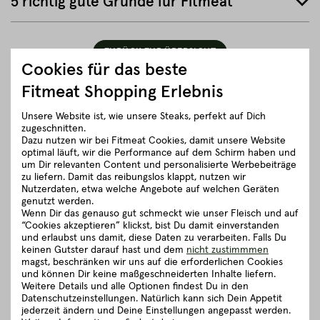
5 richtig gute Gründe für Fitmeat
ZURÜCK ZUR ÜBERSICHT
Cookies für das beste
Fitmeat Shopping Erlebnis
Unsere Website ist, wie unsere Steaks, perfekt auf Dich
zugeschnitten.
Dazu nutzen wir bei Fitmeat Cookies, damit unsere Website
optimal läuft, wir die Performance auf dem Schirm haben und
um Dir relevanten Content und personalisierte Werbebeiträge
zu liefern. Damit das reibungslos klappt, nutzen wir
Nutzerdaten, etwa welche Angebote auf welchen Geräten
genutzt werden.
Wenn Dir das genauso gut schmeckt wie unser Fleisch und auf
“Cookies akzeptieren” klickst, bist Du damit einverstanden
und erlaubst uns damit, diese Daten zu verarbeiten. Falls Du
keinen Gutster darauf hast und dem
nicht zustimmmen
magst, beschränken wir uns auf die erforderlichen Cookies
und können Dir keine maßgeschneiderten Inhalte liefern.
Weitere Details und alle Optionen findest Du in den
Fleischkauf ist
Datenschutzeinstellungen. Natürlich kann sich Dein Appetit
jederzeit ändern und Deine Einstellungen angepasst werden.
Vertrauenssache.