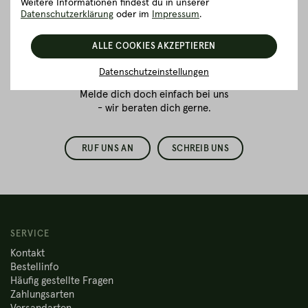
Weitere Informationen findest du in unserer
Wir sind für dich da!
Datenschutzerklärung
oder im
Impressum
.
Du bestellst zum ersten Mal
ALLE COOKIES AKZEPTIEREN
Fleisch online
und hast Fragen
zur Verpackung oder dem
Datenschutzeinstellungen
Versand?
Melde dich doch einfach bei uns
- wir beraten dich gerne.
RUF UNS AN
SCHREIB UNS
SERVICE
Kontakt
Bestellinfo
Häufig gestellte Fragen
Zahlungsarten