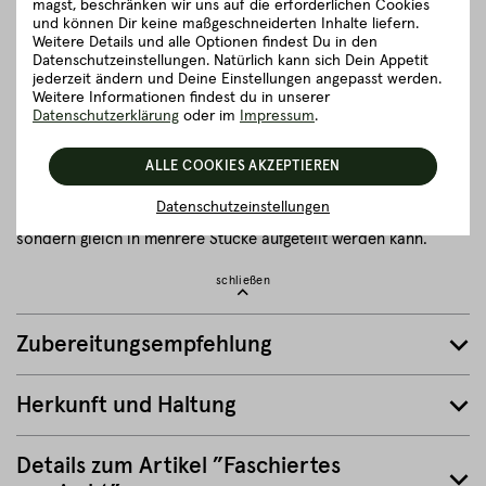
magst, beschränken wir uns auf die erforderlichen Cookies
Aufgrund der hohen Qualitätsanforderungen sowie dem
und können Dir keine maßgeschneiderten Inhalte liefern.
stressfreien und respektvollen Umgang mit den Tieren (von der
Weitere Details und alle Optionen findest Du in den
Aufzucht bis hin zur Schlachtung) schmeckt unser Fleisch
Datenschutzeinstellungen. Natürlich kann sich Dein Appetit
sagenhaft köstlich und verliert beim Anbraten kein Wasser.
jederzeit ändern und Deine Einstellungen angepasst werden.
Durch unsere natürliche und bedachte Vorgehensweise kann
Weitere Informationen findest du in unserer
Datenschutzerklärung
oder im
Impressum
.
das Hackfleisch auch wunderbar eingefroren werden, ohne
seine Qualität zu verlieren.
ALLE COOKIES AKZEPTIEREN
Unser Tipp: Den geschlossenen Vakuumbeutel mit einem
Kochlöffel „teilen“ – so kann man auch im gefrorenen Zustand
Datenschutzeinstellungen
nur einen Teil entnehmen, da es kein gefrorener „Klotz“ ist,
sondern gleich in mehrere Stücke aufgeteilt werden kann.
schließen
Zubereitungsempfehlung
Herkunft und Haltung
Details zum Artikel ”Faschiertes