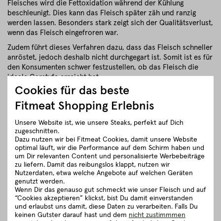
Fleisches wird die Fettoxidation während der Kühlung
beschleunigt. Dies kann das Fleisch später zäh und ranzig
werden lassen. Besonders stark zeigt sich der Qualitätsverlust,
wenn das Fleisch eingefroren war.
Zudem führt dieses Verfahren dazu, dass das Fleisch schneller
anröstet, jedoch deshalb nicht durchgegart ist. Somit ist es für
den Konsumenten schwer festzustellen, ob das Fleisch die
ideale Garstufe erreicht hat.
Cookies für das beste
Deshalb setzten wir auf Fleisch von Kleinbauern!
Fitmeat Shopping Erlebnis
Fleisch aus Supermärkten und Discountern stammt oftmals
aus sogenannten Schnell-Mastbetrieben. Hier wird der Fokus
Unsere Website ist, wie unsere Steaks, perfekt auf Dich
auf ein möglichst schnelles Wachstum der Tiere gelegt.
zugeschnitten.
Dadurch können die Muskeln das Wasser jedoch nicht halten,
Dazu nutzen wir bei Fitmeat Cookies, damit unsere Website
was dazu führt, dass es beim Braten wieder abgegeben wird
optimal läuft, wir die Performance auf dem Schirm haben und
um Dir relevanten Content und personalisierte Werbebeiträge
und das Fleisch „schrumpfen“ lässt. Auf solche Verfahren
zu liefern. Damit das reibungslos klappt, nutzen wir
verzichten wir bei Fitmeat aus vielerlei Gründen.
Nutzerdaten, etwa welche Angebote auf welchen Geräten
Die Haltbarkeit ist zwar etwas kürzer mit 2 bis 3 Tagen, jedoch
genutzt werden.
Wenn Dir das genauso gut schmeckt wie unser Fleisch und auf
können wir nur so die maximale Frische und Qualität
“Cookies akzeptieren” klickst, bist Du damit einverstanden
gewährleisten. Falls es nicht direkt benötigt wird, kann man es
und erlaubst uns damit, diese Daten zu verarbeiten. Falls Du
wunderbar einfrieren.
keinen Gutster darauf hast und dem
nicht zustimmmen