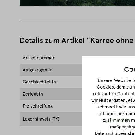
Details zum Artikel ”Karree ohn
Artikelnummer
FM10200
Coo
Aufgezogen in
Österrei
Unsere Website is
Geschlachtet in
Österrei
Cookies, damit un
relevanten Content 
Zerlegt in
Österrei
wir Nutzerdaten, et
Fleischreifung
mind. 5 T
schmeckt wie unse
erlaubst uns dam
***-Fach 
Lagerhinweis (TK)
zustimmmen
ma
Auftauen 
maßgeschnei
Datenschutzeinstel