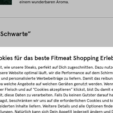
einem wunderbaren Aroma.
e Schwarte”
4.3
kies für das beste
Fitmeat Shopping Erle
ch
t, wie unsere Steaks, perfekt auf Dich zugeschnitten.
Dazu nutze
ch
sere Website optimal läuft, wir die Performance auf dem Schir
und personalisierte Werbebeiträge zu liefern. Damit das reibun
ch
wa welche Angebote auf welchen Geräten genutzt werden.
Wenn 
age gereift
r Fleisch und auf “Cookies akzeptieren” klickst, bist Du damit
it, diese Daten zu verarbeiten. Falls Du keinen Gutster darauf 
(-18 °C): mindestens haltbar bis: siehe Etikett · **-Fach: 2 Woc
gst, beschränken wir uns auf die erforderlichen Cookies und k
nicht wieder einfrieren.
derten Inhalte liefern. Weitere Details und alle Optionen finde
lungen. Natürlich kann sich Dein Appetit jederzeit ändern und 