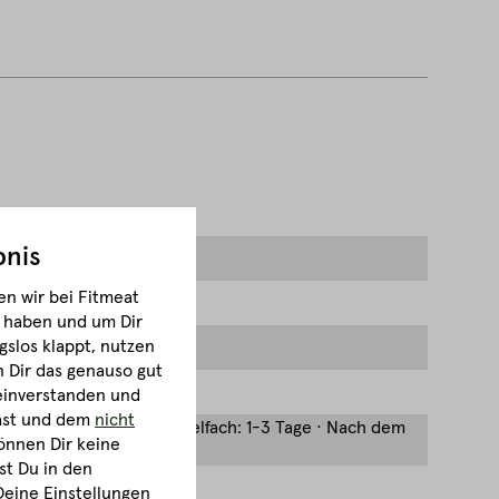
bnis
n wir bei Fitmeat
m haben und um Dir
gslos klappt, nutzen
Dir das genauso gut
 einverstanden und
hast und dem
nicht
hen · *-Fach oder Eiswürfelfach: 1-3 Tage · Nach dem
önnen Dir keine
st Du in den
Deine Einstellungen