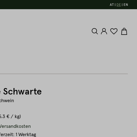
AT
DE
EN
e Schwarte
Schwein
5.3 € / kg)
. Versandkosten
ferzeit: 1 Werktag