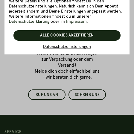
Weitere Details und alle Optionen findest Du in den
Datenschutzeinstellungen. Natürlich kann sich Dein Appetit
jederzeit ändern und Deine Einstellungen angepasst werden.
Weitere Informationen findest du in unserer
Fleischkauf ist
Datenschutzerklärung
oder im
Impressum
.
Vertrauenssache.
Wir sind für dich da!
ALLE COOKIES AKZEPTIEREN
Datenschutzeinstellungen
Du bestellst zum ersten Mal
Fleisch online
und hast Fragen
zur Verpackung oder dem
Versand?
Melde dich doch einfach bei uns
- wir beraten dich gerne.
RUF UNS AN
SCHREIB UNS
SERVICE