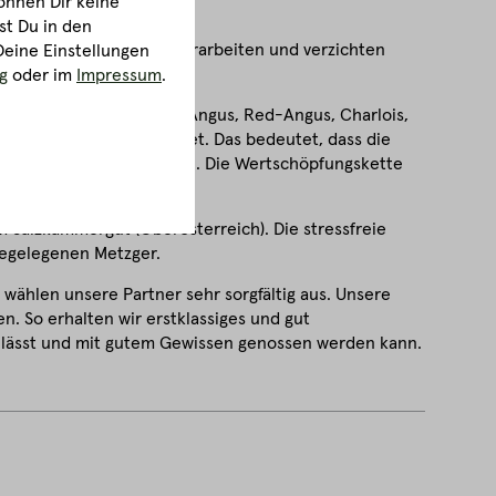
önnen Dir keine
erreich.
st Du in den
n bekannt) bzw. Ochsen verarbeiten und verzichten
Deine Einstellungen
.
g
oder im
Impressum
.
en von den Rassen Black-Angus, Red-Angus, Charlois,
nder 4x AT ausgezeichnet. Das bedeutet, dass die
 % in Österreich erfolgen. Die Wertschöpfungskette
m Salzkammergut (Oberösterreich). Die stressfreie
hegelegenen Metzger.
 wählen unsere Partner sehr sorgfältig aus. Unsere
n. So erhalten wir erstklassiges und gut
 lässt und mit gutem Gewissen genossen werden kann.