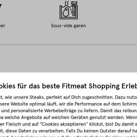
ler
Sous-vide garen
kies für das beste
Fitmeat Shopping Erle
t, wie unsere Steaks, perfekt auf Dich zugeschnitten.
Dazu nutze
sere Website optimal läuft, wir die Performance auf dem Schir
und personalisierte Werbebeiträge zu liefern. Damit das reibun
wa welche Angebote auf welchen Geräten genutzt werden.
Wenn 
r Fleisch und auf “Cookies akzeptieren” klickst, bist Du damit
it, diese Daten zu verarbeiten. Falls Du keinen Gutster darauf 
Bei Fitmeat stehen höchste Qualität und eine artger