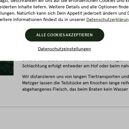
gst, beschränken wir uns auf die erforderlichen Cookies und k
stammen die Tiere zu 100 % von Kleinbauern aus Öst
derten Inhalte liefern. Weitere Details und alle Optionen finde
Wir lassen ausschließlich Kalbinnen (auch als Färse
lungen. Natürlich kann sich Dein Appetit jederzeit ändern und 
bewusst auf Fleisch von Jungbullen oder Jungstieren
itere Informationen findest du in unserer
Datenschutzerklärun
Die Rinder sind in etwa 2 - 2,5 Jahre alt und stamm
ALLE COOKIES AKZEPTIEREN
Limousin oder Simmentaler ab. Zudem sind unsere Ri
Geburt, Aufzucht, Schlachtung und Zerlegung zu 100
bleibt somit komplett in Österreich.
Datenschutzeinstellungen
Unsere Kleinbauern befinden sich in der Seeregion i
Schlachtung erfolgt entweder am Hof oder beim na
Wir distanzieren uns von langen Tiertransporten und
Metzger lassen die Teilstücke am Knochen lange reife
abgehangenes Fleisch, das beim Braten kein Wasser