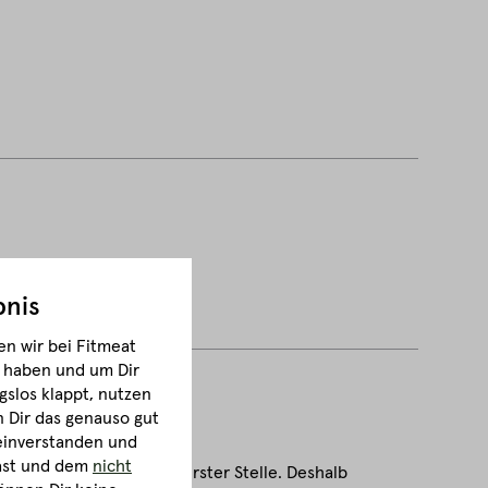
bnis
n wir bei Fitmeat
m haben und um Dir
gslos klappt, nutzen
Dir das genauso gut
 einverstanden und
hast und dem
nicht
echte Tierhaltung an oberster Stelle. Deshalb