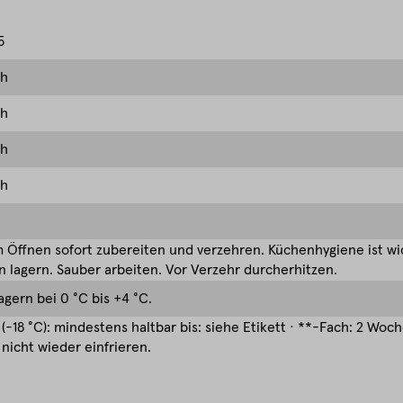
5
ch
ch
ch
ch
Öffnen sofort zubereiten und verzehren. Küchenhygiene ist wic
 lagern. Sauber arbeiten. Vor Verzehr durcherhitzen.
agern bei 0 °C bis +4 °C.
(-18 °C): mindestens haltbar bis: siehe Etikett · **-Fach: 2 Woc
nicht wieder einfrieren.