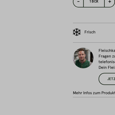
-
+
1
BOX
Frisch
Fleischka
Fragen z
telefonis
Dein Fle
JET
Mehr Infos zum Produk