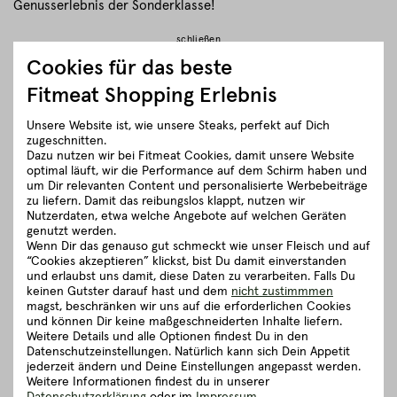
Genusserlebnis der Sonderklasse!
schließen
Cookies für das beste
Zubereitungsempfehlung
Fitmeat Shopping Erlebnis
Unsere Website ist, wie unsere Steaks, perfekt auf Dich
Herkunft und Haltung
zugeschnitten.
Dazu nutzen wir bei Fitmeat Cookies, damit unsere Website
optimal läuft, wir die Performance auf dem Schirm haben und
um Dir relevanten Content und personalisierte Werbebeiträge
Details zum Artikel ”BIO Burgerpatties
zu liefern. Damit das reibungslos klappt, nutzen wir
vom Rind 180g”
Nutzerdaten, etwa welche Angebote auf welchen Geräten
genutzt werden.
Wenn Dir das genauso gut schmeckt wie unser Fleisch und auf
Gut zu wissen
“Cookies akzeptieren” klickst, bist Du damit einverstanden
und erlaubst uns damit, diese Daten zu verarbeiten. Falls Du
keinen Gutster darauf hast und dem
nicht zustimmmen
magst, beschränken wir uns auf die erforderlichen Cookies
Verpackung und Lieferung
und können Dir keine maßgeschneiderten Inhalte liefern.
Weitere Details und alle Optionen findest Du in den
Datenschutzeinstellungen. Natürlich kann sich Dein Appetit
5 richtig gute Gründe für Fitmeat
jederzeit ändern und Deine Einstellungen angepasst werden.
Weitere Informationen findest du in unserer