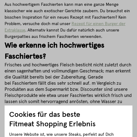
Aus hochwertigem Faschierten kann man eine ganze Menge
klassischer wie auch exotischer Gerichte zaubern. Du brauchst ein
bisschen Inspiration für ein neues Rezept mit Faschiertem? Kein
Problem, versuche doch mal unser
Rezept für einen Burger der
Extraklasse
. Alternativ kannst Du dafür natürlich auch unsere
Burgerpatties aus frischem Faschierten verwenden.
Wie erkenne ich hochwertiges
Faschiertes?
Frisches und hochwertiges Fleisch besticht nicht zuletzt durch
einen sagenhaften und vollmundigen Geschmack; man erkennt
die Qualität bereits bei der Zubereitung. Gerade
bei Faschiertem fällt dies sehr schnell auf. m Vergleich zu
Produkten aus dem Supermarkt bzw. Discounter sind unsere
Fleischprodukte wie etwa unser Faschiertes wirklich frisch und
lassen sich somit hervorragend anrösten, ohne Wasser zu
verlieren.
Cookies für das beste
Weitere Faktoren, die vor allem bei hochwertigem Faschiertem
Fitmeat Shopping Erlebnis
ins Auge fallen, sind die Farbe und Haltbarkeit. Denn
"unbehandeltes" Faschiertes bleibt nicht rot, sondern
Unsere Website ist, wie unsere Steaks, perfekt auf Dich
bekommt eine gräuliche Färbung. Das ist auch völlig normal.