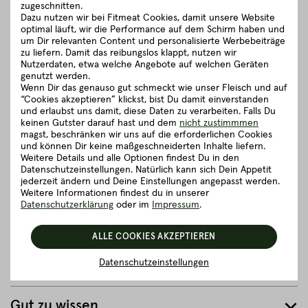
zugeschnitten.
Zudem sollte Faschiertes stets innerhalb von 2 Tagen nach
Dazu nutzen wir bei Fitmeat Cookies, damit unsere Website
dem Kauf verbraucht oder alternativ tiefgekühlt werden.
optimal läuft, wir die Performance auf dem Schirm haben und
Du möchtest wissen, wie sich Rinderfaschiertes von Fitmeat
um Dir relevanten Content und personalisierte Werbebeiträge
von handelsüblichen Produkten aus dem Supermarkt
zu liefern. Damit das reibungslos klappt, nutzen wir
unterscheidet? Unsere Produkte werden allesamt frisch
Nutzerdaten, etwa welche Angebote auf welchen Geräten
genutzt werden.
produziert und nicht mit Packgasen oder anderen
Wenn Dir das genauso gut schmeckt wie unser Fleisch und auf
unnatürlichen Verfahren behandelt. Alle Informationen
“Cookies akzeptieren” klickst, bist Du damit einverstanden
darüber findest Du in unserem
Blogbeitrag.
und erlaubst uns damit, diese Daten zu verarbeiten. Falls Du
keinen Gutster darauf hast und dem
nicht zustimmmen
schließen
magst, beschränken wir uns auf die erforderlichen Cookies
und können Dir keine maßgeschneiderten Inhalte liefern.
Weitere Details und alle Optionen findest Du in den
Datenschutzeinstellungen. Natürlich kann sich Dein Appetit
Zubereitungsempfehlung
jederzeit ändern und Deine Einstellungen angepasst werden.
Weitere Informationen findest du in unserer
Datenschutzerklärung
oder im
Impressum
.
Herkunft und Haltung
ALLE COOKIES AKZEPTIEREN
Details zum Artikel ”BIO Faschiertes vom
Datenschutzeinstellungen
Rind”
Gut zu wissen