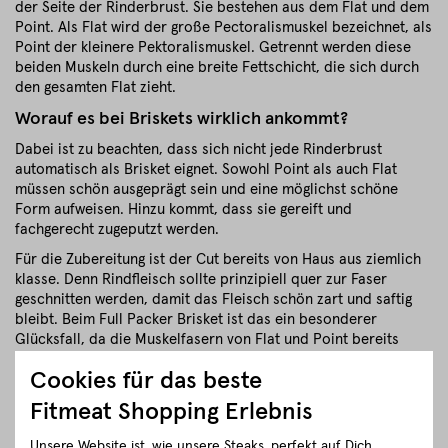
der Seite der Rinderbrust. Sie bestehen aus dem Flat und dem
Point. Als Flat wird der große Pectoralismuskel bezeichnet, als
Point der kleinere Pektoralismuskel. Getrennt werden diese
beiden Muskeln durch eine breite Fettschicht, die sich durch
den gesamten Flat zieht.
Worauf es bei Briskets wirklich ankommt?
Dabei ist zu beachten, dass sich nicht jede Rinderbrust
automatisch als Brisket eignet. Sowohl Point als auch Flat
müssen schön ausgeprägt sein und eine möglichst schöne
Form aufweisen. Hinzu kommt, dass sie gereift und
fachgerecht zugeputzt werden.
Für die Zubereitung ist der Cut bereits von Haus aus ziemlich
klasse. Denn Rindfleisch sollte prinzipiell quer zur Faser
geschnitten werden, damit das Fleisch schön zart und saftig
bleibt. Beim Full Packer Brisket ist das ein besonderer
Glücksfall, da die Muskelfasern von Flat und Point bereits
quer zueinander verlaufen. (Da hat das Rind schon mitgedacht)
Cookies für das beste
Full Packer Brisket von Fitmeat
Fitmeat Shopping Erlebnis
Regionaler BBQ Genuss
Für unsere Briskets verwenden wir wunderbare Rinderrassen
Unsere Website ist, wie unsere Steaks, perfekt auf Dich