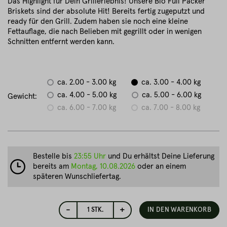
Das Highlight für Dein Grillerlebnis! Unsere Bio Full Packer
Briskets sind der absolute Hit! Bereits fertig zugeputzt und
ready für den Grill. Zudem haben sie noch eine kleine
Fettauflage, die nach Belieben mit gegrillt oder in wenigen
Schnitten entfernt werden kann.
ca. 2.00 - 3.00 kg
ca. 3.00 - 4.00 kg
ca. 4.00 - 5.00 kg
ca. 5.00 - 6.00 kg
Gewicht:
ca. 6.00 - 7.00 kg
ca. 7.00 - 8.00 kg
Bestelle bis
23:55 Uhr
und Du erhältst Deine Lieferung
bereits am
Montag, 10.08.2026
oder an einem
späteren Wunschliefertag.
-
+
1
STK.
IN DEN WARENKORB