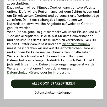
zugeschnitten.
von österreichischen Kleinbauern. Zu unseren klassischen
Dazu nutzen wir bei Fitmeat Cookies, damit unsere Website
Rinderrassen zählen Black Angus & Red Angus Rinder sowie
optimal läuft, wir die Performance auf dem Schirm haben und
das Pinzgauer Grauvieh und Simmentaler Fleckvieh.
um Dir relevanten Content und personalisierte Werbebeiträge
zu liefern. Damit das reibungslos klappt, nutzen wir
Auf idyllischen Kleinhöfen mit wunderbar weitläufigen Weiden
Nutzerdaten, etwa welche Angebote auf welchen Geräten
können unsere Rinder ein richtig feines Leben führen. Ob sie
genutzt werden.
nun auf den Wiesen grasen, dem Rauschen der Blätter
Wenn Dir das genauso gut schmeckt wie unser Fleisch und auf
lauschen oder sich einen kleinen Spaziergang gönnen - es
“Cookies akzeptieren” klickst, bist Du damit einverstanden
steht ihnen alles offen.
und erlaubst uns damit, diese Daten zu verarbeiten. Falls Du
keinen Gutster darauf hast und dem
nicht zustimmmen
magst, beschränken wir uns auf die erforderlichen Cookies
schließen
und können Dir keine maßgeschneiderten Inhalte liefern.
Weitere Details und alle Optionen findest Du in den
Datenschutzeinstellungen. Natürlich kann sich Dein Appetit
Zubereitungsempfehlung
jederzeit ändern und Deine Einstellungen angepasst werden.
Weitere Informationen findest du in unserer
Datenschutzerklärung
oder im
Impressum
.
Herkunft und Haltung
ALLE COOKIES AKZEPTIEREN
Details zum Artikel ”BIO Full Packer
Datenschutzeinstellungen
Brisket - Brustkern ca. 3,00 - 4,00 kg”