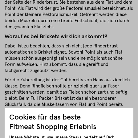
der Seite der Rinderbrust. Sie bestehen aus dem Flat und dem
Point. Als Flat wird der große Pectoralismuskel bezeichnet, als
Point der kleinere Pektoralismuskel. Getrennt werden diese
beiden Muskeln durch eine breite Fettschicht, die sich durch
den gesamten Flat zieht.
Worauf es bei Briskets wirklich ankommt?
Dabei ist zu beachten, dass sich nicht jede Rinderbrust
automatisch als Brisket eignet. Sowohl Point als auch Flat
müssen schön ausgeprägt sein und eine möglichst schöne
Form aufweisen. Hinzu kommt, dass sie gereift und
fachgerecht zugeputzt werden.
Für die Zubereitung ist der Cut bereits von Haus aus ziemlich
klasse. Denn Rindfleisch sollte prinzipiell quer zur Faser
geschnitten werden, damit das Fleisch schön zart und saftig
bleibt. Beim Full Packer Brisket ist das ein besonderer
Glücksfall, da die Muskelfasern von Flat und Point bereits
quer zueinander verlaufen. (Da hat das Rind schon mitgedacht)
Cookies für das beste
Full Packer Brisket von Fitmeat
Fitmeat Shopping Erlebnis
Regionaler BBQ Genuss
Für unsere Briskets verwenden wir wunderbare Rinderrassen
Unsere Website ist, wie unsere Steaks, perfekt auf Dich