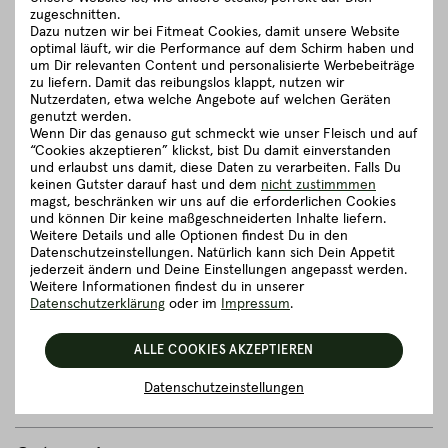
zugeschnitten.
von österreichischen Kleinbauern. Zu unseren klassischen
Dazu nutzen wir bei Fitmeat Cookies, damit unsere Website
Rinderrassen zählen Black Angus & Red Angus Rinder sowie
optimal läuft, wir die Performance auf dem Schirm haben und
das Pinzgauer Grauvieh und Simmentaler Fleckvieh.
um Dir relevanten Content und personalisierte Werbebeiträge
zu liefern. Damit das reibungslos klappt, nutzen wir
Auf idyllischen Kleinhöfen mit wunderbar weitläufigen Weiden
Nutzerdaten, etwa welche Angebote auf welchen Geräten
können unsere Rinder ein richtig feines Leben führen. Ob sie
genutzt werden.
nun auf den Wiesen grasen, dem Rauschen der Blätter
Wenn Dir das genauso gut schmeckt wie unser Fleisch und auf
lauschen oder sich einen kleinen Spaziergang gönnen - es
“Cookies akzeptieren” klickst, bist Du damit einverstanden
steht ihnen alles offen.
und erlaubst uns damit, diese Daten zu verarbeiten. Falls Du
keinen Gutster darauf hast und dem
nicht zustimmmen
magst, beschränken wir uns auf die erforderlichen Cookies
schließen
und können Dir keine maßgeschneiderten Inhalte liefern.
Weitere Details und alle Optionen findest Du in den
Datenschutzeinstellungen. Natürlich kann sich Dein Appetit
Zubereitungsempfehlung
jederzeit ändern und Deine Einstellungen angepasst werden.
Weitere Informationen findest du in unserer
Datenschutzerklärung
oder im
Impressum
.
Herkunft und Haltung
ALLE COOKIES AKZEPTIEREN
Details zum Artikel ”BIO Full Packer
Datenschutzeinstellungen
Brisket - Brustkern ca. 4,00 - 5,00 kg”