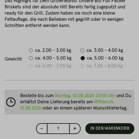
Das Highlight für Dein Grillerlebnis! Unsere Bio Full Packer
Briskets sind der absolute Hit! Bereits fertig zugeputzt und
ready für den Grill. Zudem haben sie noch eine kleine
Fettauflage, die nach Belieben mit gegrillt oder in wenigen
Schnitten entfernt werden kann.
ca. 2.00 - 3.00 kg
ca. 3.00 - 4.00 kg
ca. 4.00 - 5.00 kg
ca. 5.00 - 6.00 kg
Gewicht:
ca. 6.00 - 7.00 kg
ca. 7.00 - 8.00 kg
Bestelle bis zum
Montag, 10.08.2026 23:55 Uhr
und Du
erhältst Deine Lieferung bereits am
Mittwoch,
12.08.2026
oder an einem späteren Wunschliefertag.
-
+
1
IN DEN WARENKORB