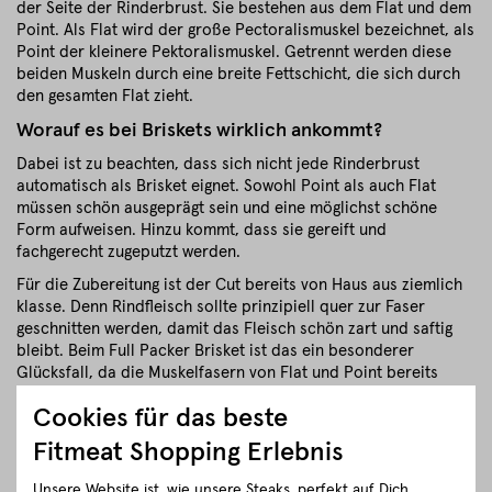
der Seite der Rinderbrust. Sie bestehen aus dem Flat und dem
Point. Als Flat wird der große Pectoralismuskel bezeichnet, als
Point der kleinere Pektoralismuskel. Getrennt werden diese
beiden Muskeln durch eine breite Fettschicht, die sich durch
den gesamten Flat zieht.
Worauf es bei Briskets wirklich ankommt?
Dabei ist zu beachten, dass sich nicht jede Rinderbrust
automatisch als Brisket eignet. Sowohl Point als auch Flat
müssen schön ausgeprägt sein und eine möglichst schöne
Form aufweisen. Hinzu kommt, dass sie gereift und
fachgerecht zugeputzt werden.
Für die Zubereitung ist der Cut bereits von Haus aus ziemlich
klasse. Denn Rindfleisch sollte prinzipiell quer zur Faser
geschnitten werden, damit das Fleisch schön zart und saftig
bleibt. Beim Full Packer Brisket ist das ein besonderer
Glücksfall, da die Muskelfasern von Flat und Point bereits
quer zueinander verlaufen. (Da hat das Rind schon mitgedacht)
Cookies für das beste
Full Packer Brisket von Fitmeat
Fitmeat Shopping Erlebnis
Regionaler BBQ Genuss
Für unsere Briskets verwenden wir wunderbare Rinderrassen
Unsere Website ist, wie unsere Steaks, perfekt auf Dich