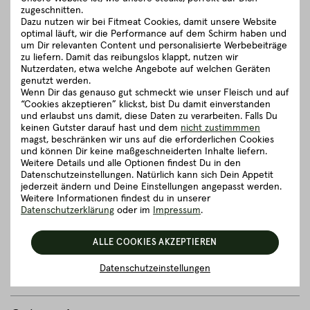
zugeschnitten.
von österreichischen Kleinbauern. Zu unseren klassischen
Dazu nutzen wir bei Fitmeat Cookies, damit unsere Website
Rinderrassen zählen Black Angus & Red Angus Rinder sowie
optimal läuft, wir die Performance auf dem Schirm haben und
das Pinzgauer Grauvieh und Simmentaler Fleckvieh.
um Dir relevanten Content und personalisierte Werbebeiträge
zu liefern. Damit das reibungslos klappt, nutzen wir
Auf idyllischen Kleinhöfen mit wunderbar weitläufigen Weiden
Nutzerdaten, etwa welche Angebote auf welchen Geräten
können unsere Rinder ein richtig feines Leben führen. Ob sie
genutzt werden.
nun auf den Wiesen grasen, dem Rauschen der Blätter
Wenn Dir das genauso gut schmeckt wie unser Fleisch und auf
lauschen oder sich einen kleinen Spaziergang gönnen - es
“Cookies akzeptieren” klickst, bist Du damit einverstanden
steht ihnen alles offen.
und erlaubst uns damit, diese Daten zu verarbeiten. Falls Du
keinen Gutster darauf hast und dem
nicht zustimmmen
magst, beschränken wir uns auf die erforderlichen Cookies
schließen
und können Dir keine maßgeschneiderten Inhalte liefern.
Weitere Details und alle Optionen findest Du in den
Datenschutzeinstellungen. Natürlich kann sich Dein Appetit
Zubereitungsempfehlung
jederzeit ändern und Deine Einstellungen angepasst werden.
Weitere Informationen findest du in unserer
Datenschutzerklärung
oder im
Impressum
.
Herkunft und Haltung
ALLE COOKIES AKZEPTIEREN
Details zum Artikel ”BIO Full Packer
Datenschutzeinstellungen
Brisket - Brustkern ca. 5,00 - 6,00 kg”