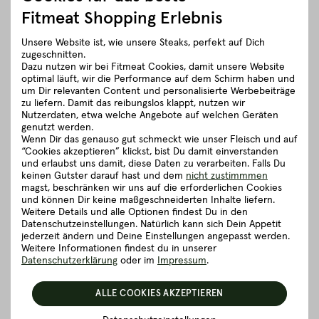
Herkunft und Haltung
Fitmeat Shopping Erlebnis
Unsere Website ist, wie unsere Steaks, perfekt auf Dich
Details zum Artikel ”Putensteak”
zugeschnitten.
Dazu nutzen wir bei Fitmeat Cookies, damit unsere Website
optimal läuft, wir die Performance auf dem Schirm haben und
um Dir relevanten Content und personalisierte Werbebeiträge
Gut zu wissen
zu liefern. Damit das reibungslos klappt, nutzen wir
Nutzerdaten, etwa welche Angebote auf welchen Geräten
genutzt werden.
Verpackung und Lieferung
Wenn Dir das genauso gut schmeckt wie unser Fleisch und auf
“Cookies akzeptieren” klickst, bist Du damit einverstanden
und erlaubst uns damit, diese Daten zu verarbeiten. Falls Du
5 richtig gute Gründe für Fitmeat
keinen Gutster darauf hast und dem
nicht zustimmmen
magst, beschränken wir uns auf die erforderlichen Cookies
und können Dir keine maßgeschneiderten Inhalte liefern.
Weitere Details und alle Optionen findest Du in den
Datenschutzeinstellungen. Natürlich kann sich Dein Appetit
ZURÜCK ZUR ÜBERSICHT
jederzeit ändern und Deine Einstellungen angepasst werden.
Weitere Informationen findest du in unserer
Datenschutzerklärung
oder im
Impressum
.
ALLE COOKIES AKZEPTIEREN