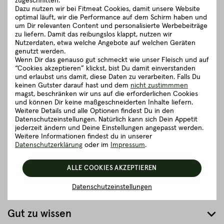
zugeschnitten.
zeichnet sich das Fleisch zudem durch eine besondere
Dazu nutzen wir bei Fitmeat Cookies, damit unsere Website
Marmorierung aus, die den Geschmack zusätzlich begünstigt.
optimal läuft, wir die Performance auf dem Schirm haben und
um Dir relevanten Content und personalisierte Werbebeiträge
Diese erstklassige Marmorierung, also die Einlagerung von Fett
zu liefern. Damit das reibungslos klappt, nutzen wir
im Muskel, entsteht aufgrund des sehr langsamen Wachstums
Nutzerdaten, etwa welche Angebote auf welchen Geräten
der Kalbinnen. Somit besticht das Rinderfilet zum einen durch
genutzt werden.
die bemerkenswerte Zartheit, zum anderen durch das
Wenn Dir das genauso gut schmeckt wie unser Fleisch und auf
“Cookies akzeptieren” klickst, bist Du damit einverstanden
intensive und vollmundige Aroma.
und erlaubst uns damit, diese Daten zu verarbeiten. Falls Du
keinen Gutster darauf hast und dem
nicht zustimmmen
schließen
magst, beschränken wir uns auf die erforderlichen Cookies
und können Dir keine maßgeschneiderten Inhalte liefern.
Weitere Details und alle Optionen findest Du in den
Zubereitungsempfehlung
Datenschutzeinstellungen. Natürlich kann sich Dein Appetit
jederzeit ändern und Deine Einstellungen angepasst werden.
Weitere Informationen findest du in unserer
Herkunft und Haltung
Datenschutzerklärung
oder im
Impressum
.
ALLE COOKIES AKZEPTIEREN
Details zum Artikel ”Rinderfilet von der
Kalbin - 500g”
Datenschutzeinstellungen
Gut zu wissen