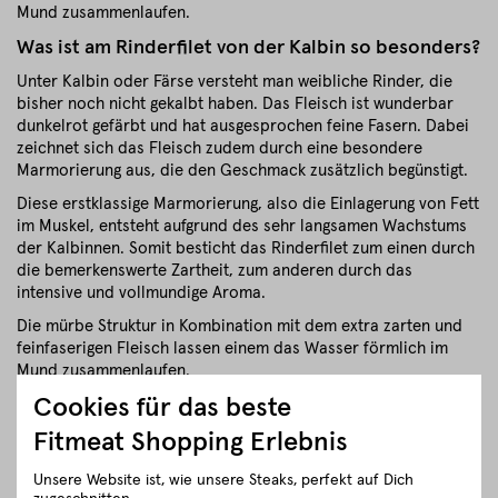
Mund zusammenlaufen.
Was ist am Rinderfilet von der Kalbin so besonders?
Unter Kalbin oder Färse versteht man weibliche Rinder, die
bisher noch nicht gekalbt haben. Das Fleisch ist wunderbar
dunkelrot gefärbt und hat ausgesprochen feine Fasern. Dabei
zeichnet sich das Fleisch zudem durch eine besondere
Marmorierung aus, die den Geschmack zusätzlich begünstigt.
Diese erstklassige Marmorierung, also die Einlagerung von Fett
im Muskel, entsteht aufgrund des sehr langsamen Wachstums
der Kalbinnen. Somit besticht das Rinderfilet zum einen durch
die bemerkenswerte Zartheit, zum anderen durch das
intensive und vollmundige Aroma.
Die mürbe Struktur in Kombination mit dem extra zarten und
feinfaserigen Fleisch lassen einem das Wasser förmlich im
Mund zusammenlaufen.
Cookies für das beste
Was ist am Rinderfilet von der Kalbin so besonders?
Fitmeat Shopping Erlebnis
Unter Kalbin, oder Färse, versteht man weibliche Rinder, die
bisher noch nicht gekalbt haben. Das Fleisch ist wunderbar
Unsere Website ist, wie unsere Steaks, perfekt auf Dich
dunkelrot gefärbt und hat ausgesprochen feine Fasern. Dabei