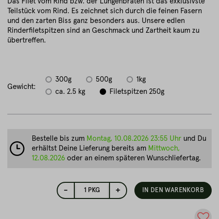
Das Filet vom Rind bzw. der Lungenbraten ist das exklusivste
Teilstück vom Rind. Es zeichnet sich durch die feinen Fasern
und den zarten Biss ganz besonders aus. Unsere edlen
Rinderfiletspitzen sind an Geschmack und Zartheit kaum zu
übertreffen.
300g
500g
1kg
Gewicht:
ca. 2.5 kg
Filetspitzen 250g
Bestelle bis zum
Montag, 10.08.2026 23:55 Uhr
und Du
erhältst Deine Lieferung bereits am
Mittwoch,
12.08.2026
oder an einem späteren Wunschliefertag.
-
+
1
PKG
IN DEN WARENKORB