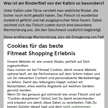
Was ist am Rinderfilet von der Kalbin so besonders?
Unter Kalbin oder Färse versteht man weibliche Rinder, die
bisher noch nicht gekalbt haben. Das Fleisch ist wunderbar
dunkelrot gefärbt und hat ausgesprochen feine Fasern. Dabei
zeichnet sich das Fleisch zudem durch eine besondere
Marmorierung aus, die den Geschmack zusätzlich begünstigt.
Diese erstklassige Marmorierung, also die Einlagerung von Fett
im Muskel, entsteht aufgrund des sehr langsamen Wachstums
Cookies für das beste
der Kalbinnen. Somit besticht das Rinderfilet zum einen durch
die bemerkenswerte Zartheit, zum anderen durch das
Fitmeat Shopping Erlebnis
intensive und vollmundige Aroma.
Unsere Website ist, wie unsere Steaks, perfekt auf Dich
zugeschnitten.
schließen
Dazu nutzen wir bei Fitmeat Cookies, damit unsere Website
optimal läuft, wir die Performance auf dem Schirm haben und
um Dir relevanten Content und personalisierte Werbebeiträge
Zubereitungsempfehlung
zu liefern. Damit das reibungslos klappt, nutzen wir
Nutzerdaten, etwa welche Angebote auf welchen Geräten
genutzt werden.
Herkunft und Haltung
Wenn Dir das genauso gut schmeckt wie unser Fleisch und auf
“Cookies akzeptieren” klickst, bist Du damit einverstanden
und erlaubst uns damit, diese Daten zu verarbeiten. Falls Du
Details zum Artikel ”Rinderfiletspitzen von
keinen Gutster darauf hast und dem
nicht zustimmmen