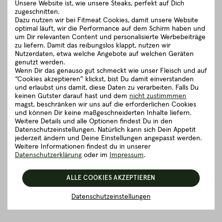
Unsere Website ist, wie unsere Steaks, perfekt auf Dich
Gut zu wissen
zugeschnitten.
Dazu nutzen wir bei Fitmeat Cookies, damit unsere Website
optimal läuft, wir die Performance auf dem Schirm haben und
um Dir relevanten Content und personalisierte Werbebeiträge
Verpackung und Lieferung
zu liefern. Damit das reibungslos klappt, nutzen wir
Nutzerdaten, etwa welche Angebote auf welchen Geräten
genutzt werden.
5 richtig gute Gründe für Fitmeat
Wenn Dir das genauso gut schmeckt wie unser Fleisch und auf
“Cookies akzeptieren” klickst, bist Du damit einverstanden
und erlaubst uns damit, diese Daten zu verarbeiten. Falls Du
keinen Gutster darauf hast und dem
nicht zustimmmen
ZURÜCK ZUR ÜBERSICHT
magst, beschränken wir uns auf die erforderlichen Cookies
und können Dir keine maßgeschneiderten Inhalte liefern.
Weitere Details und alle Optionen findest Du in den
Datenschutzeinstellungen. Natürlich kann sich Dein Appetit
jederzeit ändern und Deine Einstellungen angepasst werden.
Weitere Informationen findest du in unserer
Datenschutzerklärung
oder im
Impressum
.
ALLE COOKIES AKZEPTIEREN
Datenschutzeinstellungen