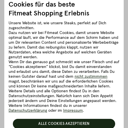
dem Teller arrangiert und genossen werden kann.
Cookies für das beste
Als Kalbin (auch Färse oder Starke genannt) werden weibliche
Fitmeat Shopping Erlebnis
Rinder bezeichnet, die zwar bereits geschlechtsreif sind,
jedoch noch nicht gekalbt haben. Dies ist natürlich auch an
Unsere Website ist, wie unsere Steaks, perfekt auf Dich
der Fleischstruktur erkennbar. Das Fleisch einer Kalbin hat
zugeschnitten.
eine leuchtend dunkelrote Färbung und äußerst feine Fasern.
Dazu nutzen wir bei Fitmeat Cookies, damit unsere Website
optimal läuft, wir die Performance auf dem Schirm haben und
In Sachen Marmorierung ist Kalbinnenfleisch ein absolutes
um Dir relevanten Content und personalisierte Werbebeiträge
Highlight, was es äußerst saftig und zart macht.
zu liefern. Damit das reibungslos klappt, nutzen wir
Nutzerdaten, etwa welche Angebote auf welchen Geräten
Das Fleisch der Kalbin ist eine Rarität
genutzt werden.
Wenn Dir das genauso gut schmeckt wie unser Fleisch und auf
Die meisten jungen Kalbinnen (auch als Färsen bekannt)
“Cookies akzeptieren” klickst, bist Du damit einverstanden
werden für die Milchproduktion verwendet und nur
und erlaubst uns damit, diese Daten zu verarbeiten. Falls Du
ausgewählte unter ihnen zu echtem Gourmetfleisch veredelt.
keinen Gutster darauf hast und dem
nicht zustimmmen
magst, beschränken wir uns auf die erforderlichen Cookies
Dementsprechend ist das Fleisch der Kalbin unter
und können Dir keine maßgeschneiderten Inhalte liefern.
Feinschmeckern extrem begehrt.
Weitere Details und alle Optionen findest Du in den
Datenschutzeinstellungen. Natürlich kann sich Dein Appetit
Denn Gourmets wissen: Je feiner die Struktur aus
jederzeit ändern und Deine Einstellungen angepasst werden.
Muskelfleisch und Fett, desto wertvoller ist das Fleisch!
Weitere Informationen findest du in unserer
Datenschutzerklärung
oder im
Impressum
.
schließen
ALLE COOKIES AKZEPTIEREN