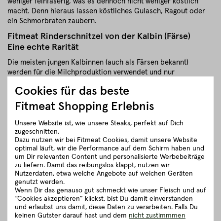
weniger feinfaserig, was es dennoch nicht weniger köstlich
macht. Denn hieraus lassen köstliches Gulasch, Ragout oder
ein Schmorbraten zaubern.
Fitmeat Rinderschnitzel von der Kalbin (Färse)
Eine echte Rarität
Die meisten jungen Kalbinnen (auch als Färsen bekannt)
werden für die Milchproduktion verwendet und nur
ausgewählte untern ihnen zu echtem Premium-Fleisch
Cookies für das beste
veredelt. Dementsprechend ist das Fleisch der Kalbin unter
Feinschmeckern extrem begehrt. Denn Gourmets wissen: Je
Fitmeat Shopping Erlebnis
feiner die Struktur aus Muskelfleisch und Fett, desto wertvoller
ist das Fleisch!
Unsere Website ist, wie unsere Steaks, perfekt auf Dich
zugeschnitten.
Dazu nutzen wir bei Fitmeat Cookies, damit unsere Website
schließen
optimal läuft, wir die Performance auf dem Schirm haben und
um Dir relevanten Content und personalisierte Werbebeiträge
zu liefern. Damit das reibungslos klappt, nutzen wir
Zubereitungsempfehlung
Nutzerdaten, etwa welche Angebote auf welchen Geräten
genutzt werden.
Wenn Dir das genauso gut schmeckt wie unser Fleisch und auf
Herkunft und Haltung
“Cookies akzeptieren” klickst, bist Du damit einverstanden
und erlaubst uns damit, diese Daten zu verarbeiten. Falls Du
keinen Gutster darauf hast und dem
nicht zustimmmen