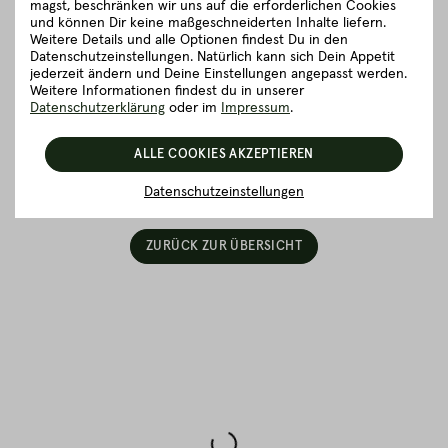
Details zum Artikel ”Rindsschnitzel”
magst, beschränken wir uns auf die erforderlichen Cookies
und können Dir keine maßgeschneiderten Inhalte liefern.
Weitere Details und alle Optionen findest Du in den
Datenschutzeinstellungen. Natürlich kann sich Dein Appetit
Gut zu wissen
jederzeit ändern und Deine Einstellungen angepasst werden.
Weitere Informationen findest du in unserer
Datenschutzerklärung
oder im
Impressum
.
Verpackung und Lieferung
ALLE COOKIES AKZEPTIEREN
5 richtig gute Gründe für Fitmeat
Datenschutzeinstellungen
ZURÜCK ZUR ÜBERSICHT