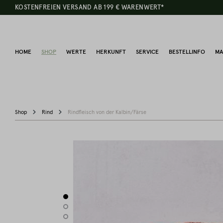
KOSTENFREIEN VERSAND AB 199 € WARENWERT*
HOME
SHOP
WERTE
HERKUNFT
SERVICE
BESTELLINFO
MA
Shop
Rind
Rindfleisch von der Kalbin/Färse