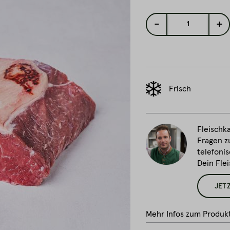
-
+
1
Frisch
Fleischka
Fragen z
telefonis
Dein Fle
JET
Mehr Infos zum Produk