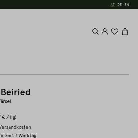
AT
DE
EN
 Beiried
Färse)
7 € / kg)
. Versandkosten
ferzeit: 1 Werktag