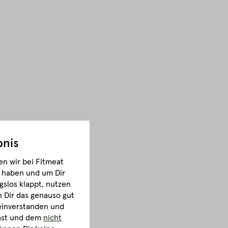
bnis
n wir bei Fitmeat
m haben und um Dir
gslos klappt, nutzen
Dir das genauso gut
 einverstanden und
hast und dem
nicht