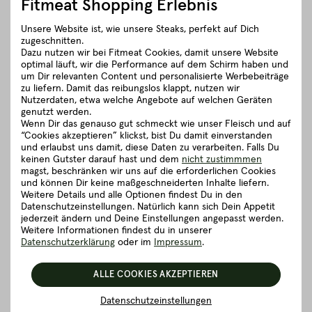
Fitmeat Shopping Erlebnis
Details zum Artikel ”Kaiserschnitzel von
der Schale”
Unsere Website ist, wie unsere Steaks, perfekt auf Dich
zugeschnitten.
Dazu nutzen wir bei Fitmeat Cookies, damit unsere Website
Gut zu wissen
optimal läuft, wir die Performance auf dem Schirm haben und
um Dir relevanten Content und personalisierte Werbebeiträge
zu liefern. Damit das reibungslos klappt, nutzen wir
Nutzerdaten, etwa welche Angebote auf welchen Geräten
Verpackung und Lieferung
genutzt werden.
Wenn Dir das genauso gut schmeckt wie unser Fleisch und auf
“Cookies akzeptieren” klickst, bist Du damit einverstanden
5 richtig gute Gründe für Fitmeat
und erlaubst uns damit, diese Daten zu verarbeiten. Falls Du
keinen Gutster darauf hast und dem
nicht zustimmmen
magst, beschränken wir uns auf die erforderlichen Cookies
und können Dir keine maßgeschneiderten Inhalte liefern.
Weitere Details und alle Optionen findest Du in den
ZURÜCK ZUR ÜBERSICHT
Datenschutzeinstellungen. Natürlich kann sich Dein Appetit
jederzeit ändern und Deine Einstellungen angepasst werden.
Weitere Informationen findest du in unserer
Datenschutzerklärung
oder im
Impressum
.
ALLE COOKIES AKZEPTIEREN
Datenschutzeinstellungen