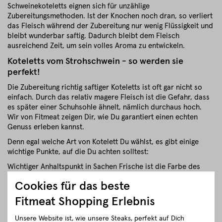
Schweinekoteletts eignen sich für unzählige
Zubereitungsmethoden. Ist der Knochen noch dran, so verliert
das Fleisch während der Zubereitung nur wenig Flüssigkeit und
bleibt wunderbar saftig. Dadurch bleibt dem Fleisch
ausreichend Zeit, um sein volles Aroma zu entwickeln.
Koteletts vom Strohschwein - so werden sie
perfekt!
Die Zubereitung richtig saftiger Koteletts ist oft gar nicht so
einfach. Durch das relativ magere Fleisch ist die Gefahr, dass
es später einer Schuhsohle ähnelt, nämlich durchaus hoch.
Wir von Fitmeat zeigen Dir, wie Du garantiert einen echten
Genuss erleben kannst.
Denn egal welche Art von Kotelett Du wählst, es gibt einige
wichtige Punkte, auf die Du achten solltest:
Wichtiger Anhaltspunkt in Sachen Frische ist die Farbe des
Fleisches. Bei einem Kotelett sollte sie schön rosa mit einem
Cookies für das beste
feinen Glanz sein. Die Intensität der Farbe hängt dabei von
Alter und Fütterung des Schweines ab.
Fitmeat Shopping Erlebnis
Schweinekoteletts von Fitmeat
Unsere Website ist, wie unsere Steaks, perfekt auf Dich