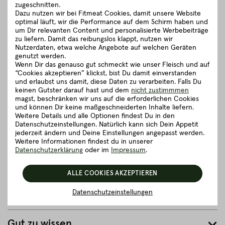
zugeschnitten.
Bei Fitmeat erhältst Du ausschließlich frisches Premium
Dazu nutzen wir bei Fitmeat Cookies, damit unsere Website
Fleisch, das niemals tiefgefroren wurde. Daher sind unsere
optimal läuft, wir die Performance auf dem Schirm haben und
Koteletts nicht nur saftig und frisch, sie können den Fleischsaft
um Dir relevanten Content und personalisierte Werbebeiträge
auch besser halten. Das bedeutet, sie trocknen bei der
zu liefern. Damit das reibungslos klappt, nutzen wir
Zubereitung nicht aus und bleiben schön zart.
Nutzerdaten, etwa welche Angebote auf welchen Geräten
genutzt werden.
Die richtige Dicke ist dennoch ein wichtiger Punkt. Zu dünn
Wenn Dir das genauso gut schmeckt wie unser Fleisch und auf
geschnitten ist es selbst beim besten Kotelett ziemlich schwer
“Cookies akzeptieren” klickst, bist Du damit einverstanden
auf den Punkt zu garen. Ausgelöste Schweinekoteletts sollten
und erlaubst uns damit, diese Daten zu verarbeiten. Falls Du
keinen Gutster darauf hast und dem
nicht zustimmmen
also mindestens 2 cm dick sein.
magst, beschränken wir uns auf die erforderlichen Cookies
und können Dir keine maßgeschneiderten Inhalte liefern.
schließen
Weitere Details und alle Optionen findest Du in den
Datenschutzeinstellungen. Natürlich kann sich Dein Appetit
jederzeit ändern und Deine Einstellungen angepasst werden.
Zubereitungsempfehlung
Weitere Informationen findest du in unserer
Datenschutzerklärung
oder im
Impressum
.
Herkunft und Haltung
ALLE COOKIES AKZEPTIEREN
Datenschutzeinstellungen
Details zum Artikel ”Koteletts”
Gut zu wissen