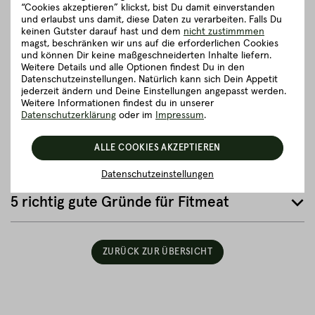
Zubereitungsempfehlung
“Cookies akzeptieren” klickst, bist Du damit einverstanden
und erlaubst uns damit, diese Daten zu verarbeiten. Falls Du
keinen Gutster darauf hast und dem
nicht zustimmmen
Herkunft und Haltung
magst, beschränken wir uns auf die erforderlichen Cookies
und können Dir keine maßgeschneiderten Inhalte liefern.
Weitere Details und alle Optionen findest Du in den
Datenschutzeinstellungen. Natürlich kann sich Dein Appetit
Details zum Artikel ”Schweinebauch”
jederzeit ändern und Deine Einstellungen angepasst werden.
Weitere Informationen findest du in unserer
Datenschutzerklärung
oder im
Impressum
.
Gut zu wissen
ALLE COOKIES AKZEPTIEREN
Verpackung und Lieferung
Datenschutzeinstellungen
5 richtig gute Gründe für Fitmeat
ZURÜCK ZUR ÜBERSICHT