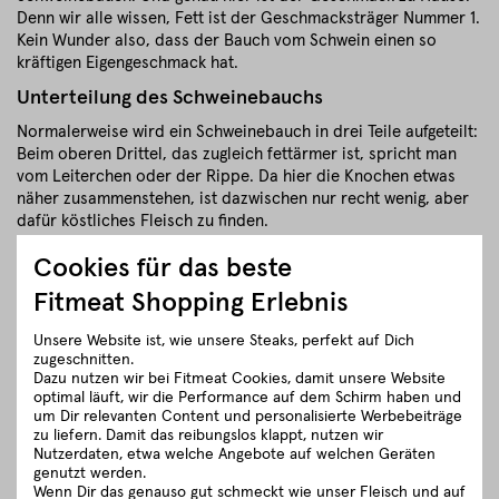
Denn wir alle wissen, Fett ist der Geschmacksträger Nummer 1.
Kein Wunder also, dass der Bauch vom Schwein einen so
kräftigen Eigengeschmack hat.
Unterteilung des Schweinebauchs
Normalerweise wird ein Schweinebauch in drei Teile aufgeteilt:
Beim oberen Drittel, das zugleich fettärmer ist, spricht man
vom Leiterchen oder der Rippe. Da hier die Knochen etwas
näher zusammenstehen, ist dazwischen nur recht wenig, aber
dafür köstliches Fleisch zu finden.
Der Schweinebauch, wie wir ihn kennen, wird aus dem
Cookies für das beste
vorderen Teil der unteren zwei Drittel gewonnen. Das Fleisch
Fitmeat Shopping Erlebnis
ist deutlich fetter und hat einen Fettgehalt von bis zu 30 %.
Seine Form ist beinahe gleichmäßig rechteckig und das Fleisch
Unsere Website ist, wie unsere Steaks, perfekt auf Dich
hat eine langfaserige Struktur. Der hintere Teil wird auch als
zugeschnitten.
Bauchlappen bezeichnet. Hieraus werden vor allem
Dazu nutzen wir bei Fitmeat Cookies, damit unsere Website
optimal läuft, wir die Performance auf dem Schirm haben und
Wurstwaren produziert.
um Dir relevanten Content und personalisierte Werbebeiträge
zu liefern. Damit das reibungslos klappt, nutzen wir
schließen
Nutzerdaten, etwa welche Angebote auf welchen Geräten
genutzt werden.
Wenn Dir das genauso gut schmeckt wie unser Fleisch und auf