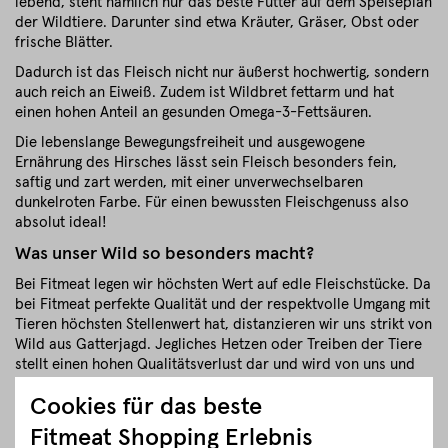
lebend, steht nämlich nur das beste Futter auf dem Speiseplan
der Wildtiere. Darunter sind etwa Kräuter, Gräser, Obst oder
frische Blätter.
Dadurch ist das Fleisch nicht nur äußerst hochwertig, sondern
auch reich an Eiweiß. Zudem ist Wildbret fettarm und hat
einen hohen Anteil an gesunden Omega-3-Fettsäuren.
Die lebenslange Bewegungsfreiheit und ausgewogene
Ernährung des Hirsches lässt sein Fleisch besonders fein,
saftig und zart werden, mit einer unverwechselbaren
dunkelroten Farbe. Für einen bewussten Fleischgenuss also
absolut ideal!
Was unser Wild so besonders macht?
Bei Fitmeat legen wir höchsten Wert auf edle Fleischstücke. Da
bei Fitmeat perfekte Qualität und der respektvolle Umgang mit
Tieren höchsten Stellenwert hat, distanzieren wir uns strikt von
Wild aus Gatterjagd. Jegliches Hetzen oder Treiben der Tiere
stellt einen hohen Qualitätsverlust dar und wird von uns und
unseren Jägern strikt abgelehnt.
Cookies für das beste
Stattdessen achten wir auf eine achtsame Herangehensweise,
Fitmeat Shopping Erlebnis
welche bei den Wildtieren keinerlei Stress verursacht und so