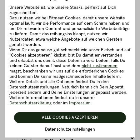
eine hohe Fleischqualität und feine Textur sichert.
Unsere Website ist, wie unsere Steaks, perfekt auf Dich
Was unser Wild von anderen unterscheidet?
zugeschnitten.
Dazu nutzen wir bei Fitmeat Cookies, damit unsere Website
Nach erfolgreicher Jagd, wird das Wild zu einem ausgewählten
optimal läuft, wir die Performance auf dem Schirm haben und
Metzer gebracht und dort nochmals veterinärmedizinisch
um Dir relevanten Content und personalisierte Werbebeiträge
begutachtet, bevor das Fleisch gereift wird.
zu liefern. Damit das reibungslos klappt, nutzen wir
Nutzerdaten, etwa welche Angebote auf welchen Geräten
Jäger und Fleischer arbeiten bei uns Hand in Hand, um die
genutzt werden.
bestmögliche Wild-Qualität garantieren zu können. Dazu zählt
Wenn Dir das genauso gut schmeckt wie unser Fleisch und auf
“Cookies akzeptieren” klickst, bist Du damit einverstanden
unter anderem ein exakter Schuss, eine nahe Kühlkammer und
und erlaubst uns damit, diese Daten zu verarbeiten. Falls Du
die fachgerechte und einwandfreie Verarbeitung des
keinen Gutster darauf hast und dem
nicht zustimmmen
Wildbrets.
magst, beschränken wir uns auf die erforderlichen Cookies
und können Dir keine maßgeschneiderten Inhalte liefern.
schließen
Weitere Details und alle Optionen findest Du in den
Datenschutzeinstellungen. Natürlich kann sich Dein Appetit
jederzeit ändern und Deine Einstellungen angepasst werden.
Zubereitungsempfehlung
Weitere Informationen findest du in unserer
Datenschutzerklärung
oder im
Impressum
.
Herkunft und Haltung
ALLE COOKIES AKZEPTIEREN
Datenschutzeinstellungen
Details zum Artikel ”Hirschrücken