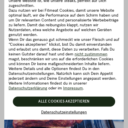
Zimmertemperatur annehmen lassen (ca. 30 Minuten).
Unsere Website ist, wie unsere Steaks, perfekt auf Dich
zugeschnitten.
Die Ribs mit der Fleischseite nach oben auf den Rost des
Dazu nutzen wir bei Fitmeat Cookies, damit unsere Website
Smokers legen.
optimal läuft, wir die Performance auf dem Schirm haben und
um Dir relevanten Content und personalisierte Werbebeiträge
Dauer
: 3 Stunden bei
110–120 °C
.
zu liefern. Damit das reibungslos klappt, nutzen wir
Während dieser Phase alle 30–45 Minuten mit der Mop-
Nutzerdaten, etwa welche Angebote auf welchen Geräten
Sauce bestreichen, um das Fleisch saftig zu halten.
genutzt werden.
Wenn Dir das genauso gut schmeckt wie unser Fleisch und auf
“Cookies akzeptieren” klickst, bist Du damit einverstanden
und erlaubst uns damit, diese Daten zu verarbeiten. Falls Du
keinen Gutster darauf hast und dem
nicht zustimmmen
magst, beschränken wir uns auf die erforderlichen Cookies
und können Dir keine maßgeschneiderten Inhalte liefern.
Weitere Details und alle Optionen findest Du in den
Datenschutzeinstellungen. Natürlich kann sich Dein Appetit
jederzeit ändern und Deine Einstellungen angepasst werden.
Weitere Informationen findest du in unserer
Datenschutzerklärung
oder im
Impressum
.
ALLE COOKIES AKZEPTIEREN
Datenschutzeinstellungen