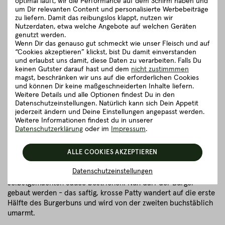
optimal läuft, wir die Performance auf dem Schirm haben und
Fleischbällchen auf die Feuerplatte gelegt und dabei mit einem
um Dir relevanten Content und personalisierte Werbebeiträge
Wender richtig schön platt gedrückt. Ja, wir meinen platt –
zu liefern. Damit das reibungslos klappt, nutzen wir
also lehne dich ruhig etwas drauf.
Nutzerdaten, etwa welche Angebote auf welchen Geräten
genutzt werden.
Wenn Dir das genauso gut schmeckt wie unser Fleisch und auf
Die flachgedrückten Patties werden nun bei direkter Hitze von
“Cookies akzeptieren” klickst, bist Du damit einverstanden
beiden Seiten scharf angebraten. Dadurch wird das Fleisch
und erlaubst uns damit, diese Daten zu verarbeiten. Falls Du
nicht einfach nur gegrillt, es wird außen richtig schön kross,
keinen Gutster darauf hast und dem
nicht zustimmmen
während es im Inneren schön saftig bleibt. Ein Hoch auf den
magst, beschränken wir uns auf die erforderlichen Cookies
und können Dir keine maßgeschneiderten Inhalte liefern.
Maillard-Effekt!
Weitere Details und alle Optionen findest Du in den
Datenschutzeinstellungen. Natürlich kann sich Dein Appetit
Zum Schluss mit etwas grobem Meersalz verfeinern und eine
jederzeit ändern und Deine Einstellungen angepasst werden.
Scheibe Cheddar darauf platzieren. Das belegte Patty wandert
Weitere Informationen findest du in unserer
nun in den indirekten Bereich und bleibt dort so lange, bis der
Datenschutzerklärung
oder im
Impressum
.
Käse geschmolzen ist.
ALLE COOKIES AKZEPTIEREN
Das Finish
Datenschutzeinstellungen
Für das Finale werden die Burgerbuns halbiert, mit der
selbstgemachten Sauce bestrichen. Nun darf der Burger
gebaut werden - das saftig, krosse Patty wandert auf die erste
Hälfte des Burgerbuns und wird von der zweiten buchstäblich
umarmt.