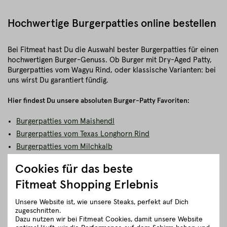
Hochwertige Burgerpatties online bestellen
Bei Fitmeat hast Du die Auswahl bester Burgerpatties für einen
hochwertigen Burger-Genuss. Ob Burger mit Dry-Aged Patty,
Burgerpatties vom Wagyu Rind, oder klassische Varianten: bei
uns wirst Du garantiert fündig.
Hier findest Du unsere absoluten Burger-Patty Favoriten:
Burgerpatties vom Maishendl
Burgerpatties vom Texas Longhorn Rind
Burgerpatties vom Milchkalb
Faschiertes vom Wagyu-Rind
Cookies für das beste
Fitmeat Shopping Erlebnis
Burgerpatties auf dem Grill
Unsere Website ist, wie unsere Steaks, perfekt auf Dich
zugeschnitten.
Nun gehts aber zum Showdown, genauer gesagt an den Grill,
Dazu nutzen wir bei Fitmeat Cookies, damit unsere Website
der bereits richtig schön heiß ist. Jetzt werden die