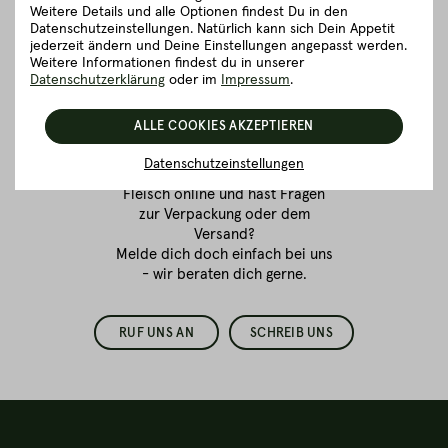
Weitere Details und alle Optionen findest Du in den
Datenschutzeinstellungen. Natürlich kann sich Dein Appetit
jederzeit ändern und Deine Einstellungen angepasst werden.
Weitere Informationen findest du in unserer
Fleischkauf ist
Datenschutzerklärung
oder im
Impressum
.
Vertrauenssache.
ALLE COOKIES AKZEPTIEREN
Wir sind für dich da!
Datenschutzeinstellungen
Du bestellst zum ersten Mal
Fleisch online
und hast Fragen
zur Verpackung oder dem
Versand?
Melde dich doch einfach bei uns
- wir beraten dich gerne.
RUF UNS AN
SCHREIB UNS