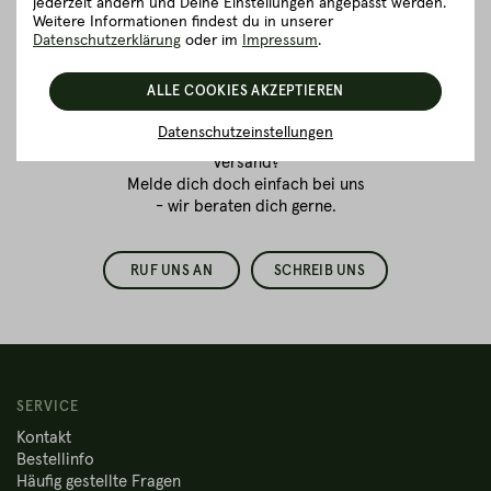
jederzeit ändern und Deine Einstellungen angepasst werden.
Vertrauenssache.
Weitere Informationen findest du in unserer
Datenschutzerklärung
oder im
Impressum
.
Wir sind für dich da!
ALLE COOKIES AKZEPTIEREN
Du bestellst zum ersten Mal
Fleisch online
und hast Fragen
Datenschutzeinstellungen
zur Verpackung oder dem
Versand?
Melde dich doch einfach bei uns
- wir beraten dich gerne.
RUF UNS AN
SCHREIB UNS
SERVICE
Kontakt
Bestellinfo
Häufig gestellte Fragen