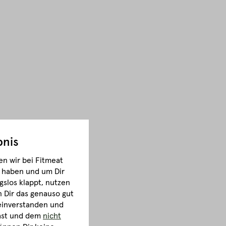
bnis
n wir bei Fitmeat
m haben und um Dir
gslos klappt, nutzen
Dir das genauso gut
 einverstanden und
hast und dem
nicht