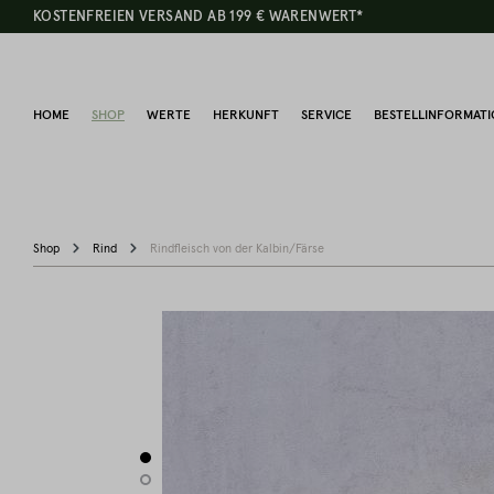
KOSTENFREIEN VERSAND AB 199 € WARENWERT*
HOME
SHOP
WERTE
HERKUNFT
SERVICE
BESTELLINFORMAT
Shop
Rind
Rindfleisch von der Kalbin/Färse