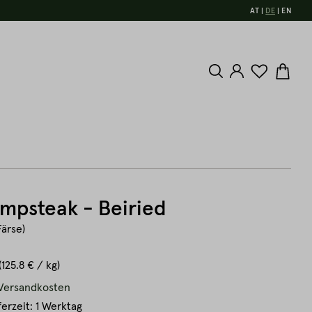
AT
DE
EN
mpsteak - Beiried
Färse)
(125.8 € / kg)
. Versandkosten
ferzeit: 1 Werktag