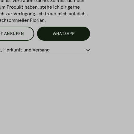
uf ist Vertrauenssache. Solltest du noch
um Produkt haben, stehe ich dir gerne
ch zur Verfügung. Ich freue mich auf dich,
ischsommelier Florian.
ZT ANRUFEN
WHATSAPP
t, Herkunft und Versand