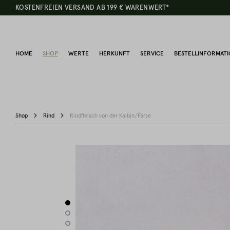
KOSTENFREIEN VERSAND AB 199 € WARENWERT*
HOME
SHOP
WERTE
HERKUNFT
SERVICE
BESTELLINFORMAT
Shop
Rind
Rindfleisch von der Kalbin/Färse