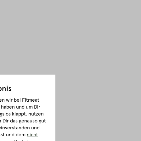
bnis
n wir bei Fitmeat
m haben und um Dir
gslos klappt, nutzen
Dir das genauso gut
 einverstanden und
hast und dem
nicht