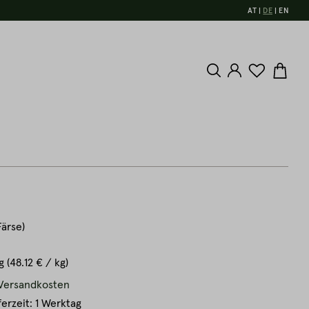
AT
DE
EN
Färse)
kg
(48.12 € / kg)
. Versandkosten
ferzeit: 1 Werktag