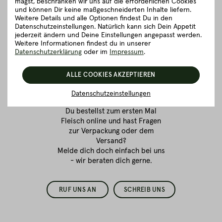
magst, beschränken wir uns auf die erforderlichen Cookies
und können Dir keine maßgeschneiderten Inhalte liefern.
Weitere Details und alle Optionen findest Du in den
Datenschutzeinstellungen. Natürlich kann sich Dein Appetit
jederzeit ändern und Deine Einstellungen angepasst werden.
Weitere Informationen findest du in unserer
Datenschutzerklärung
oder im
Impressum
.
Fleischkauf ist
ALLE COOKIES AKZEPTIEREN
Vertrauenssache.
Wir sind für dich da!
Datenschutzeinstellungen
Du bestellst zum ersten Mal
Fleisch online
und hast Fragen
zur Verpackung oder dem
Versand?
Melde dich doch einfach bei uns
- wir beraten dich gerne.
RUF UNS AN
SCHREIB UNS