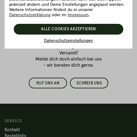
jederzeit ändern und Deine Einstellungen angepasst werden.
Fleischkauf ist
Weitere Informationen findest du in unserer
Vertrauenssache.
Datenschutzerklärung
oder im
Impressum
.
Wir sind für dich da!
ALLE COOKIES AKZEPTIEREN
Du bestellst zum ersten Mal
Fleisch online
Datenschutzeinstellungen
und hast Fragen
zur Verpackung oder dem
Versand?
Melde dich doch einfach bei uns
- wir beraten dich gerne.
RUF UNS AN
SCHREIB UNS
SERVICE
Kontakt
Bestellinfo