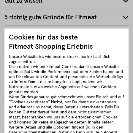
Gut zu wissen
5 richtig gute Gründe für Fitmeat
Cookies für das beste
ZURÜCK ZUR ÜBERSICHT
Fitmeat Shopping Erlebnis
Unsere Website ist, wie unsere Steaks, perfekt auf Dich
zugeschnitten.
Dazu nutzen wir bei Fitmeat Cookies, damit unsere Website
optimal läuft, wir die Performance auf dem Schirm haben und
um Dir relevanten Content und personalisierte Werbebeiträge
zu liefern. Damit das reibungslos klappt, nutzen wir
Nutzerdaten, etwa welche Angebote auf welchen Geräten
genutzt werden.
Wenn Dir das genauso gut schmeckt wie unser Fleisch und auf
“Cookies akzeptieren” klickst, bist Du damit einverstanden
und erlaubst uns damit, diese Daten zu verarbeiten. Falls Du
keinen Gutster darauf hast und dem
nicht zustimmmen
magst, beschränken wir uns auf die erforderlichen Cookies
und können Dir keine maßgeschneiderten Inhalte liefern.
Weitere Details und alle Optionen findest Du in den
Datenschutzeinstellungen. Natürlich kann sich Dein Appetit