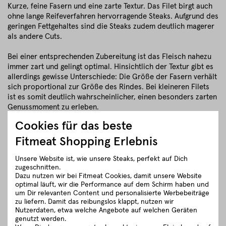
Kurze, feine Fasern und eine zarte Textur. Das Filet birgt auch
ohne lange Reifeverfahren hervorragende Steaks. Aufgrund des
geringen Fettgehaltes sind die Steaks zudem deutlich magerer
als andere Cuts.
Bei einer entsprechenden Zubereitung ist das Fleisch nahezu
immer zart und gelingt optimal. Hinsichtlich der Textur gibt es
allerdings gewisse Unterschiede: Die Größe der Fasern verhält
sich proportional zur Größe des Rindes. Bei kleineren Filets
ist es somit deutlich wahrscheinlicher, einen besonders zarten
Genussmoment zu erleben.
Cookies für das beste
Bei Fitmeat gibt es daher hochwertigste Filets von der
österreichischen Kalbin (Färse), deren Fleisch per se bereits
Fitmeat Shopping Erlebnis
deutlich zarter ausfällt und sich durch eine wunderbare
Marmorierung auszeichnet.
Unsere Website ist, wie unsere Steaks, perfekt auf Dich
zugeschnitten.
Dazu nutzen wir bei Fitmeat Cookies, damit unsere Website
Rinderfilets von Fitmeat:
optimal läuft, wir die Performance auf dem Schirm haben und
um Dir relevanten Content und personalisierte Werbebeiträge
Rinderfilet
zu liefern. Damit das reibungslos klappt, nutzen wir
Rinderfilet ganz
Nutzerdaten, etwa welche Angebote auf welchen Geräten
Rinderfiletspitzen
genutzt werden.