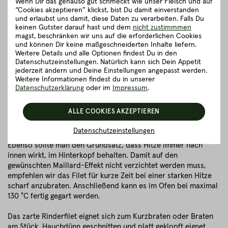
Wenn Dir das genauso gut schmeckt wie unser Fleisch und auf
“Cookies akzeptieren” klickst, bist Du damit einverstanden
und erlaubst uns damit, diese Daten zu verarbeiten. Falls Du
Wie bereite ich ein Rinderfilet optimal zu?
keinen Gutster darauf hast und dem
nicht zustimmmen
magst, beschränken wir uns auf die erforderlichen Cookies
und können Dir keine maßgeschneiderten Inhalte liefern.
Rinderfilet und sein Garpunkt
Weitere Details und alle Optionen findest Du in den
Datenschutzeinstellungen. Natürlich kann sich Dein Appetit
Medium rare oder rare – diese zwei Garpunkte sind sozusagen
jederzeit ändern und Deine Einstellungen angepasst werden.
das Nonplusultra bei einem Filet. Um dies zu erreichen, sollte
Weitere Informationen findest du in unserer
man auf eine Kerntemperatur von 53 °C achten. Da das Stück
Datenschutzerklärung
oder im
Impressum
.
im Vergleich zu Steaks kaum Fett enthält, ist hier Präzision
gefordert. Eine gewisse Fehlertoleranz, die durch
ALLE COOKIES AKZEPTIEREN
geschmolzene Fettäderchen, gewährt wird, ist hier leider nicht
geboten.
Datenschutzeinstellungen
Ebenso sollte man den Grundsatz, dass Hitze immer nach
innen wirkt, im Hinterkopf behalten. Damit auf den
gewünschten Maillard-Effekt nicht verzichtet werden muss,
empfehlen wir das Filet für kurze Zeit bei einer starken Hitze
scharf anzubraten. Anschließend kann es im Ofen bei maximal
130 °C fertig gegart werden.
Das zarte Rinderfilet eignet sich zum Kurzbraten oder Braten
am Stück. Hauchdünn geschnitten und platt geklopft eignet