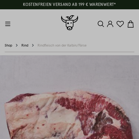
KOSTENFREIEN VERSAND AB 199 € WARENWERT*
Shop
Rind
Rindfleisch von der Kalbin/Färse