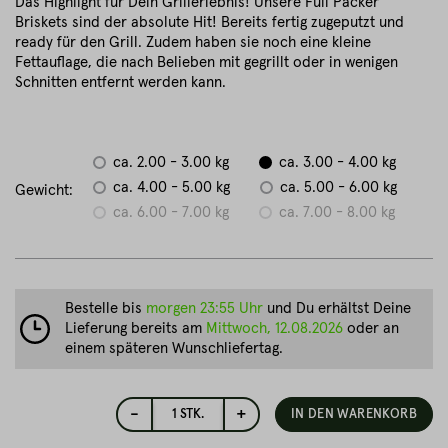
Das Highlight für Dein Grillerlebnis! Unsere Full Packer
Briskets sind der absolute Hit! Bereits fertig zugeputzt und
ready für den Grill. Zudem haben sie noch eine kleine
Fettauflage, die nach Belieben mit gegrillt oder in wenigen
Schnitten entfernt werden kann.
ca. 2.00 - 3.00 kg
ca. 3.00 - 4.00 kg
ca. 4.00 - 5.00 kg
ca. 5.00 - 6.00 kg
Gewicht:
ca. 6.00 - 7.00 kg
ca. 7.00 - 8.00 kg
Bestelle bis
morgen 23:55 Uhr
und Du erhältst Deine
Lieferung bereits am
Mittwoch, 12.08.2026
oder an
einem späteren Wunschliefertag.
-
+
1
STK.
IN DEN WARENKORB