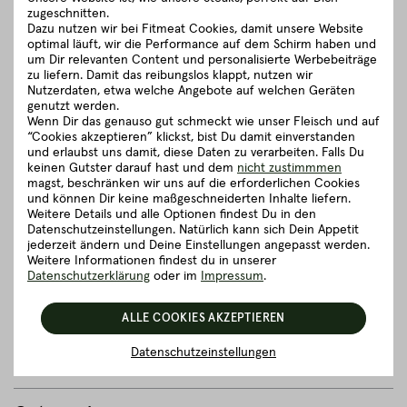
zugeschnitten.
von österreichischen Kleinbauern. Zu unseren klassischen
Dazu nutzen wir bei Fitmeat Cookies, damit unsere Website
Rinderrassen zählen Black Angus & Red Angus Rinder sowie
optimal läuft, wir die Performance auf dem Schirm haben und
das Pinzgauer Grauvieh und Simmentaler Fleckvieh.
um Dir relevanten Content und personalisierte Werbebeiträge
zu liefern. Damit das reibungslos klappt, nutzen wir
Auf idyllischen Kleinhöfen mit wunderbar weitläufigen Weiden
Nutzerdaten, etwa welche Angebote auf welchen Geräten
können unsere Rinder ein richtig feines Leben führen. Ob sie
genutzt werden.
nun auf den Wiesen grasen, dem Rauschen der Blätter
Wenn Dir das genauso gut schmeckt wie unser Fleisch und auf
lauschen oder sich einen kleinen Spaziergang gönnen - es
“Cookies akzeptieren” klickst, bist Du damit einverstanden
steht ihnen alles offen.
und erlaubst uns damit, diese Daten zu verarbeiten. Falls Du
keinen Gutster darauf hast und dem
nicht zustimmmen
magst, beschränken wir uns auf die erforderlichen Cookies
schließen
und können Dir keine maßgeschneiderten Inhalte liefern.
Weitere Details und alle Optionen findest Du in den
Datenschutzeinstellungen. Natürlich kann sich Dein Appetit
Zubereitungsempfehlung
jederzeit ändern und Deine Einstellungen angepasst werden.
Weitere Informationen findest du in unserer
Datenschutzerklärung
oder im
Impressum
.
Herkunft und Haltung
ALLE COOKIES AKZEPTIEREN
Details zum Artikel ”Full Packer Brisket -
Datenschutzeinstellungen
Brustkern ca. 3,00 - 4,00 kg”