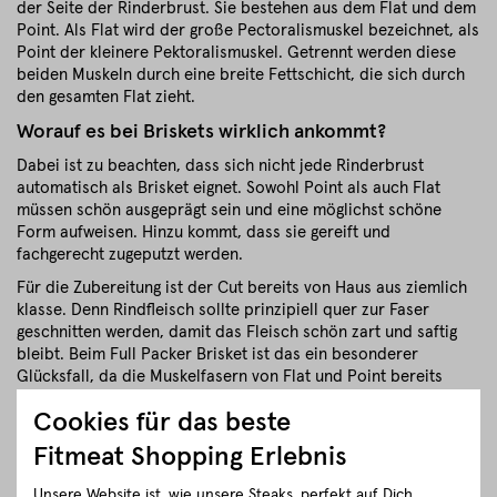
der Seite der Rinderbrust. Sie bestehen aus dem Flat und dem
Point. Als Flat wird der große Pectoralismuskel bezeichnet, als
Point der kleinere Pektoralismuskel. Getrennt werden diese
beiden Muskeln durch eine breite Fettschicht, die sich durch
den gesamten Flat zieht.
Worauf es bei Briskets wirklich ankommt?
Dabei ist zu beachten, dass sich nicht jede Rinderbrust
automatisch als Brisket eignet. Sowohl Point als auch Flat
müssen schön ausgeprägt sein und eine möglichst schöne
Form aufweisen. Hinzu kommt, dass sie gereift und
fachgerecht zugeputzt werden.
Für die Zubereitung ist der Cut bereits von Haus aus ziemlich
klasse. Denn Rindfleisch sollte prinzipiell quer zur Faser
geschnitten werden, damit das Fleisch schön zart und saftig
bleibt. Beim Full Packer Brisket ist das ein besonderer
Glücksfall, da die Muskelfasern von Flat und Point bereits
quer zueinander verlaufen. (Da hat das Rind schon mitgedacht)
Cookies für das beste
Full Packer Brisket von Fitmeat
Fitmeat Shopping Erlebnis
Regionaler BBQ Genuss
Für unsere Briskets verwenden wir wunderbare Rinderrassen
Unsere Website ist, wie unsere Steaks, perfekt auf Dich